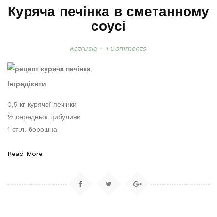
Куряча печінка в сметанному
соусі
Katrusia
1 Comments
Інгредієнти
0,5 кг курячої печінки
½ середньої цибулини
1 ст.л. борошна
Read More