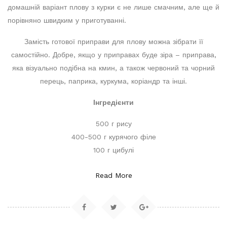
домашній варіант плову з курки є не лише смачним, але ще й
порівняно швидким у приготуванні.
Замість готової приправи для плову можна зібрати її
самостійно. Добре, якщо у приправах буде зіра – приправа,
яка візуально подібна на кмин, а також червоний та чорний
перець, паприка, куркума, коріандр та інші.
Інгредієнти
500 г рису
400-500 г курячого філе
100 г цибулі
Read More