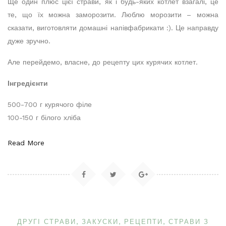
Ще один плюс цієї страви, як і будь-яких котлет взагалі, це
те, що їх можна заморозити. Люблю морозити – можна
сказати, виготовляти домашні напівфабрикати :). Це направду
дуже зручно.
Але перейдемо, власне, до рецепту цих курячих котлет.
Інгредієнти
500-700 г курячого філе
100-150 г білого хліба
Read More
ДРУГІ СТРАВИ
ЗАКУСКИ
РЕЦЕПТИ
СТРАВИ З