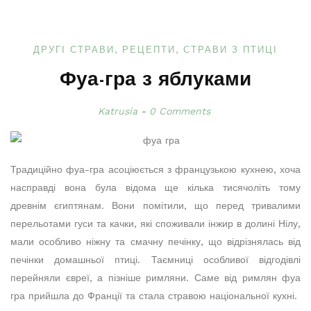
ДРУГІ СТРАВИ
РЕЦЕПТИ
СТРАВИ З ПТИЦІ
Фуа-гра з яблуками
Katrusia
0 Comments
Традиційно фуа-гра асоціюється з французькою кухнею, хоча
насправді вона була відома ще кілька тисячоліть тому
древнім єгиптянам. Вони помітили, що перед тривалими
перельотами гуси та качки, які споживали інжир в долині Нілу,
мали особливо ніжну та смачну печінку, що відрізнялась від
печінки домашньої птиці. Таємниці особливої відгодівлі
перейняли євреї, а пізніше римляни. Саме від римлян фуа
гра прийшла до Франції та стала стравою національної кухні.