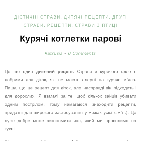
ДІЄТИЧНІ СТРАВИ
ДИТЯЧІ РЕЦЕПТИ
ДРУГІ
СТРАВИ
РЕЦЕПТИ
СТРАВИ З ПТИЦІ
Курячі котлетки парові
Katrusia
0 Comments
Це ще один
дитячий рецепт
. Страви з курячого філе є
добрими для діток, які не мають алергії на куряче м’ясо.
Пишу, що це рецепт для діток, але насправді він підходить і
для дорослих. Я взагалі за те, щоб кількох зайців убивати
одним пострілом, тому намагаюся знаходити рецепти,
придатні для широкого застосування у межах усієї сім’ї :). Це
дуже добре може зекономити час, який ми проводимо на
кухні.