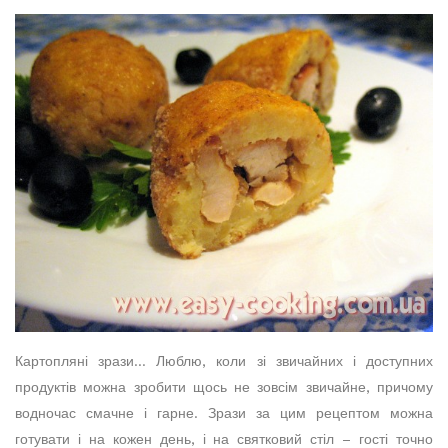
Картопляні зрази… Люблю, коли зі звичайних і доступних
продуктів можна зробити щось не зовсім звичайне, причому
водночас смачне і гарне. Зрази за цим рецептом можна
готувати і на кожен день, і на святковий стіл – гості точно