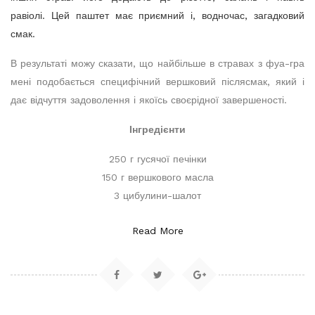
равіолі. Цей паштет має приємний і, водночас, загадковий
смак.
В результаті можу сказати, що найбільше в стравах з фуа-гра
мені подобається специфічний вершковий післясмак, який і
дає відчуття задоволення і якоїсь своєрідної завершеності.
Інгредієнти
250 г гусячої печінки
150 г вершкового масла
3 цибулини-шалот
Read More