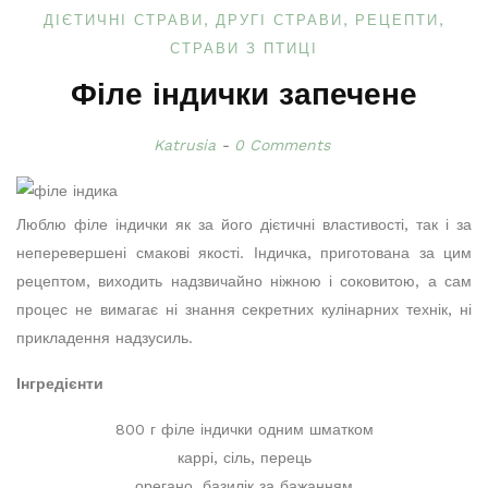
ДІЄТИЧНІ СТРАВИ
ДРУГІ СТРАВИ
РЕЦЕПТИ
СТРАВИ З ПТИЦІ
Філе індички запечене
Katrusia
0 Comments
Люблю філе індички як за його дієтичні властивості, так і за
неперевершені смакові якості. Індичка, приготована за цим
рецептом, виходить надзвичайно ніжною і соковитою, а сам
процес не вимагає ні знання секретних кулінарних технік, ні
прикладення надзусиль.
Інгредієнти
800 г філе індички одним шматком
каррі, сіль, перець
орегано, базилік за бажанням