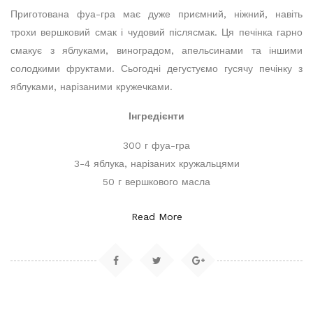
Приготована фуа-гра має дуже приємний, ніжний, навіть
трохи вершковий смак і чудовий післясмак. Ця печінка гарно
смакує з яблуками, виноградом, апельсинами та іншими
солодкими фруктами. Сьогодні дегустуємо гусячу печінку з
яблуками, нарізаними кружечками.
Інгредієнти
300 г фуа-гра
3-4 яблука, нарізаних кружальцями
50 г вершкового масла
Read More