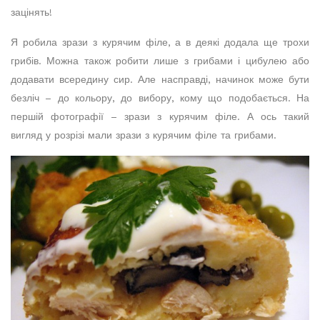
зацінять!
Я робила зрази з курячим філе, а в деякі додала ще трохи
грибів. Можна також робити лише з грибами і цибулею або
додавати всередину сир. Але насправді, начинок може бути
безліч – до кольору, до вибору, кому що подобається. На
першій фотографії – зрази з курячим філе. А ось такий
вигляд у розрізі мали зрази з курячим філе та грибами.