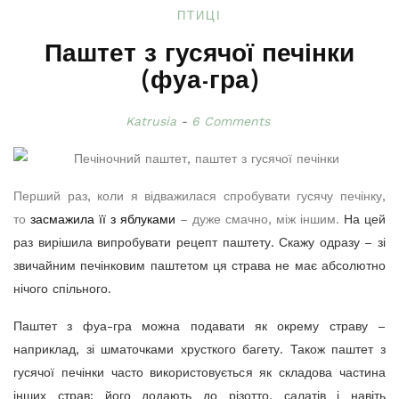
ПТИЦІ
Паштет з гусячої печінки
(фуа-гра)
Katrusia
6 Comments
Перший раз, коли я відважилася спробувати гусячу печінку,
то
засмажила її з яблуками
– дуже смачно, між іншим.
На цей
раз вирішила випробувати рецепт паштету. Скажу одразу – зі
звичайним печінковим паштетом ця страва не має абсолютно
нічого спільного.
Паштет з фуа-гра можна подавати як окрему страву –
наприклад, зі шматочками хрусткого багету. Також паштет з
гусячої печінки часто використовується як складова частина
інших страв: його додають до різотто, салатів і навіть