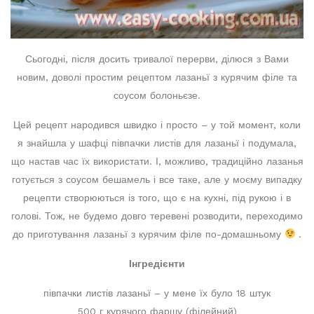
Сьогодні, після досить тривалої перерви, ділюся з Вами
новим, доволі простим рецептом лазаньї з курячим філе та
соусом болоньєзе.
Цей рецепт народився швидко і просто – у той момент, коли
я знайшла у шафці півпачки листів для лазаньї і подумала,
що настав час їх використати. І, можливо, традиційно лазанья
готується з соусом бешамель і все таке, але у моєму випадку
рецепти створюються із того, що є на кухні, під рукою і в
голові. Тож, не будемо довго теревені розводити, переходимо
до приготування лазаньї з курячим філе по-домашньому
.
Інгредієнти
півпачки листів лазаньї – у мене їх було 18 штук
500 г курячого фаршу (філейний)