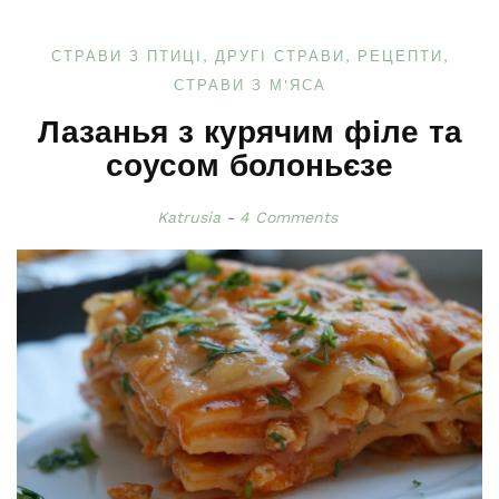
СТРАВИ З ПТИЦІ
ДРУГІ СТРАВИ
РЕЦЕПТИ
СТРАВИ З М'ЯСА
Лазанья з курячим філе та
соусом болоньєзе
Katrusia
4 Comments