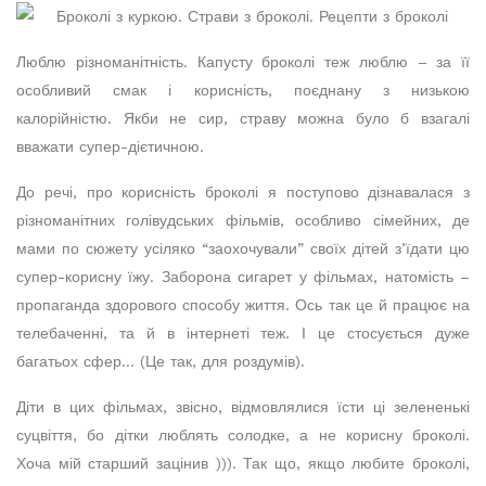
Люблю різноманітність. Капусту броколі теж люблю – за її
особливий смак і корисність, поєднану з низькою
калорійністю. Якби не сир, страву можна було б взагалі
вважати супер-дієтичною.
До речі, про корисність броколі я поступово дізнавалася з
різноманітних голівудських фільмів, особливо сімейних, де
мами по сюжету усіляко “заохочували” своїх дітей з’їдати цю
супер-корисну їжу. Заборона сигарет у фільмах, натомість –
пропаганда здорового способу життя. Ось так це й працює на
телебаченні, та й в інтернеті теж. І це стосується дуже
багатьох сфер… (Це так, для роздумів).
Діти в цих фільмах, звісно, відмовлялися їсти ці зелененькі
суцвіття, бо дітки люблять солодке, а не корисну броколі.
Хоча мій старший зацінив ))). Так що, якщо любите броколі,