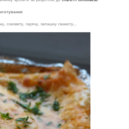
иготування
ну, соковиту, гарячу, запашну смакоту…