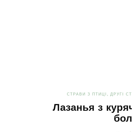
СТРАВИ З ПТИЦІ
ДРУГІ С
Лазанья з куря
бол