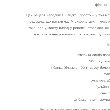
філе та 
Цей рецепт народився швидко і просто – у той мом
подумала, що настав час їх використати. І, можл
таке, але у моєму випадку рецепти створюються із
довго теревені розводити, переходимо до пр
І
півпачки листів лаз
500 г куряч
1 банка (близько 400 г) соусу боло
гол
оливкова а
бульйон 
сіль,
за бажанням – можна 
Якщо не маєте готового соусу, то можна 