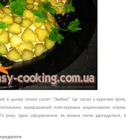
й в цьому сезоні салат “Змійка”. Це салат з курячим філе,
ригінально прикрашений плястерками маринованих огірків.
13 року. Ідею оформлення, як можна легко здогадатися, я
нгредієнти