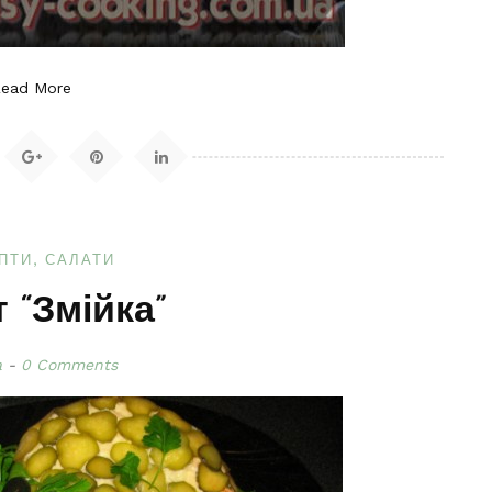
Read More
ПТИ
САЛАТИ
 “Змійка”
a
0 Comments