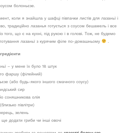
соусом болоньєзе.
ент, коли я знайшла у шафці півпачки листів для лазаньї і
иво, традиційно лазанья готується з соусом бешамель і все
 того, що є на кухні, під рукою і в голові. Тож, не будемо
иготування лазаньї з курячим філе по-домашньому
.
нгредієнти
аньї – у мене їх було 18 штук
ого фаршу (філейний)
ньєзе (або будь-якого іншого смачного соусу)
андський сир
бо соняшникова олія
(близько півлітри)
 перець, зелень
ще додати гриби чи інші овочі
начинку зробити за рецептом до
спагетті болоньєзе
.