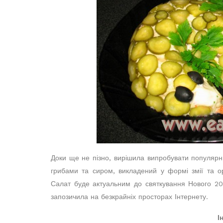
Доки ще не пізно, вирішила випробувати популярни
грибами та сиром, викладений у формі змії та о
Салат буде актуальним до святкування Нового 20
запозичила на безкрайніх просторах Інтернету.
І