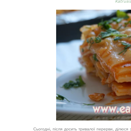
Katrusi
Сьогодні, після досить тривалої перерви, ділюся