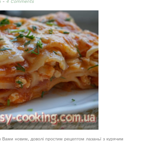
a
4 Comments
 з Вами новим, доволі простим рецептом лазаньї з курячим