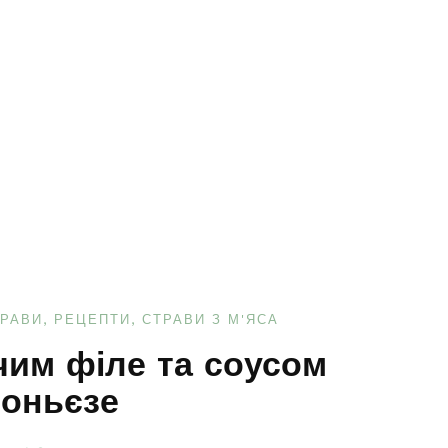
ТРАВИ
РЕЦЕПТИ
СТРАВИ З М'ЯСА
чим філе та соусом
оньєзе