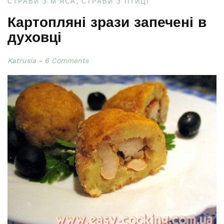
СТРАВИ З М'ЯСА
СТРАВИ З ПТИЦІ
Картопляні зрази запечені в
духовці
Katrusia
6 Comments