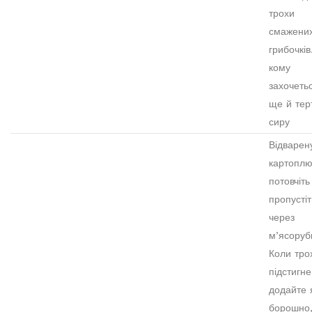
трохи
смажени
грибочків
кому
захочетьс
ще й тер
сиру
Відварен
картопл
потовчіть
пропустіт
через
м’ясоруб
Коли тро
підстигне
додайте 
борошно