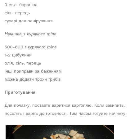
3 ст.л. борошна
сіль, перець
сухарі для панірування
Начинка з курячого філе
500-600 г курячого філе
1-2 цибулини
олія, сіль, перець
інші приправи за бажанням
можна додати трохи грибів
Приготування
Для початку, поставте варитися картоплю. Коли закипить,
посоліть і варіть до готовності. Тим часом готуйте начинку.