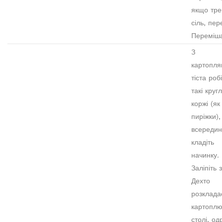
якщо тре
сіль, пер
Переміш
З
картопля
тіста роб
такі кругл
коржі (як
пиріжки),
всередин
кладіть
начинку.
Заліпіть 
Дехто
розклада
картоплю
столі, од