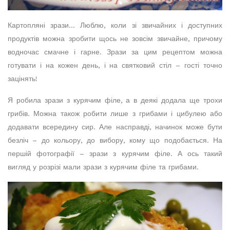
Картопляні зрази… Люблю, коли зі звичайних і доступних
продуктів можна зробити щось не зовсім звичайне, причому
водночас смачне і гарне. Зрази за цим рецептом можна
готувати і на кожен день, і на святковий стіл – гості точно
зацінять!
Я робила зрази з курячим філе, а в деякі додала ще трохи
грибів. Можна також робити лише з грибами і цибулею або
додавати всередину сир. Але насправді, начинок може бути
безліч – до кольору, до вибору, кому що подобається. На
першій фотографії – зрази з курячим філе. А ось такий
вигляд у розрізі мали зрази з курячим філе та грибами.