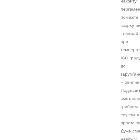
накриту
пергамен
помажте
зверху я
і випікай
при
температ
180 граду
до
зарум’ян
– хвилин
Подавайт
сметано
грибним
соусом а
просто та
Дуже см
навіть у