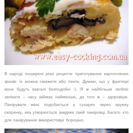
В народі поширені різні рецепти приготування картопляних
зразів: їх можна смажити або пекти. Думаю, що у фритюрі
вони будуть взагалі безподобні :). Я ж найбільше люблю
запікати – часу займає найменше, до того ж – здоровіше.
Панірувати мені подобається у сухарях через хрумку
скоринку, яка утворюється завдяки такій паніровці. Багато хто
для панірування використовує борошно.