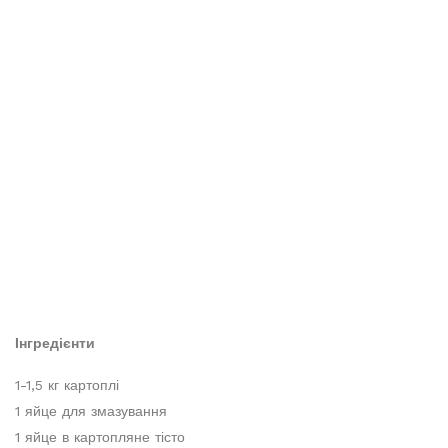
Інгредієнти
1-1,5 кг картоплі
1 яйце для змазування
1 яйце в картопляне тісто