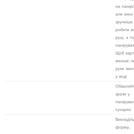
на паніро
але мені
зручніше
робити в
руці, а то
паніруват
Щоб кар
менше л
руки змо
у воді
Обваляй
зрази у
панірува
сухарях
Викладіть
форму,