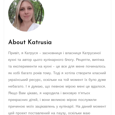
About
Katrusia
Привіт, я Катруся - засновниця і власниця Катрусиної
кухні та автор цього кулінарного блогу. Рецепти, випічка
та експерименти на кухні - це все для мене починалось
як хобі багато років тому. Тоді я хотіла створити класний
український ресурс, оскільки на той момент їх було дуже
небагато. І я думаю, що певною мірою мені це вдалося.
Якщо Вам цікаво, я народила і виховую п'ятьох
прекрасних дітей, і вони великою мірою послужили
причиною моїх зацікавлень у кулінарії. На даний момент
цей проект поставлений на паузу, оскільки маю