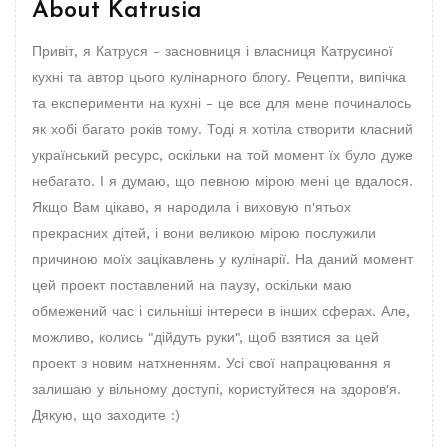
About
Katrusia
Привіт, я Катруся - засновниця і власниця Катрусиної
кухні та автор цього кулінарного блогу. Рецепти, випічка
та експерименти на кухні - це все для мене починалось
як хобі багато років тому. Тоді я хотіла створити класний
український ресурс, оскільки на той момент їх було дуже
небагато. І я думаю, що певною мірою мені це вдалося.
Якщо Вам цікаво, я народила і виховую п'ятьох
прекрасних дітей, і вони великою мірою послужили
причиною моїх зацікавлень у кулінарії. На даний момент
цей проект поставлений на паузу, оскільки маю
обмежений час і сильніші інтереси в інших сферах. Але,
можливо, колись "дійдуть руки", щоб взятися за цей
проект з новим натхненням. Усі свої напрацювання я
залишаю у вільному доступі, користуйтеся на здоров'я.
Дякую, що заходите :)