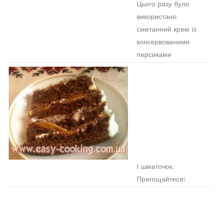
Цього разу було
використано
сметанний крем із
консервованими
персиками
І шматочок.
Пригощайтеся!