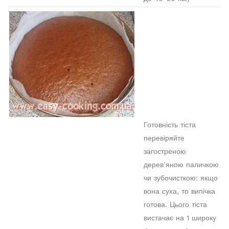
Готовність тіста
перевіряйте
загостреною
дерев’яною паличкою
чи зубочисткою: якщо
вона суха, то випічка
готова. Цього тіста
вистачає на 1 широку