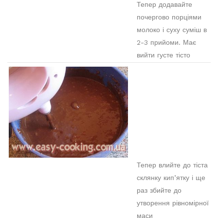
Тепер додавайте
почергово порціями
молоко і суху суміш в
2-3 прийоми. Має
вийти густе тісто
Тепер влийте до тіста
склянку кип’ятку і ще
раз збийте до
утворення рівномірної
маси