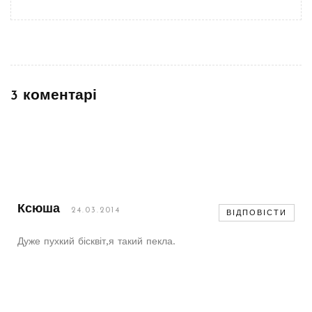
3 коментарі
Ксюша
24.03.2014
ВІДПОВІСТИ
Дуже пухкий бісквіт,я такий пекла.