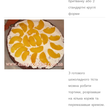
бритванку або 2
стандартні круглі
форми
З готового
шоколадного тіста
можна робити
тортики, розрізавши
на кілька коржів та
перемазавши кремом.