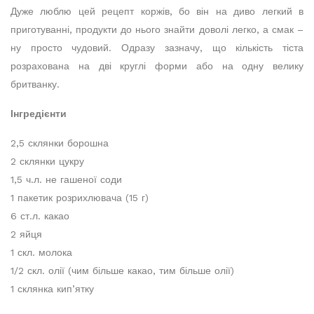
Дуже люблю цей рецепт коржів, бо він на диво легкий в
приготуванні, продукти до нього знайти доволі легко, а смак –
ну просто чудовий. Одразу зазначу, що кількість тіста
розрахована на дві круглі форми або на одну велику
бритванку.
Інгредієнти
2,5 склянки борошна
2 склянки цукру
1,5 ч.л. не гашеної соди
1 пакетик розрихлювача (15 г)
6 ст.л. какао
2 яйця
1 скл. молока
1/2 скл. олії (чим більше какао, тим більше олії)
1 склянка кип’ятку