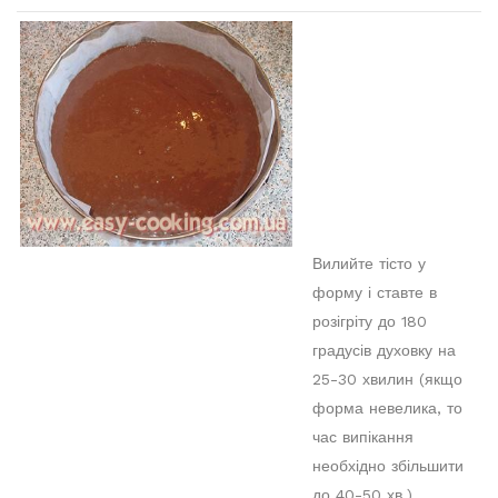
Вилийте тісто у
форму і ставте в
розігріту до 180
градусів духовку на
25-30 хвилин (якщо
форма невелика, то
час випікання
необхідно збільшити
до 40-50 хв.)