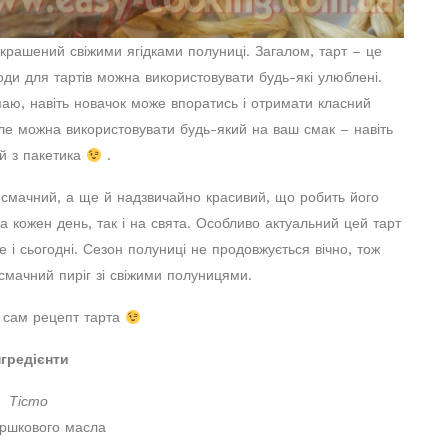
икрашений свіжими ягідками полуниці. Загалом, тарт – це
ягоди для тартів можна використовувати будь-які улюблені.
аю, навіть новачок може впоратись і отримати класний
але можна використовувати будь-який на ваш смак – навіть
й з пакетика
.
смачний, а ще й надзвичайно красивий, що робить його
а кожен день, так і на свята. Особливо актуальний цей тарт
 і сьогодні. Сезон полуниці не продовжується вічно, тож
смачний пиріг зі свіжими полуницями.
і сам рецепт тарта
нгредієнти
Тісто
ершкового масла