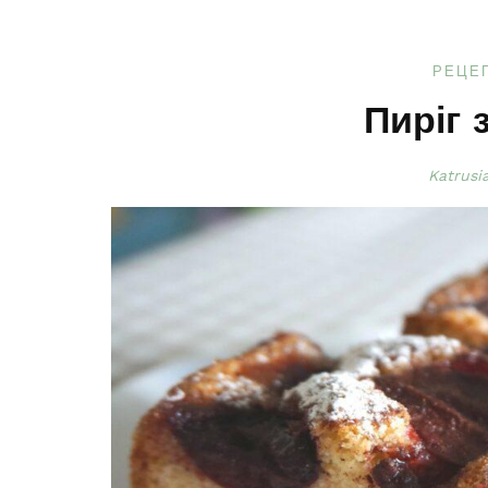
РЕЦЕ
Пиріг 
Katrusi