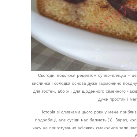
Сьогодні поділюся рецептом супер-пляцка – ц
кислинка і солодка основа дуже гармонійно поєдную
для гостей, або ж і для щоденного сімейного чаю
дуже простий і ме
Історія зі сливками цього року у мене приблиз
подробиці, але сусіди нас балують ))). Зараз, ко
часу на приготування усіляких смаколиків залишає