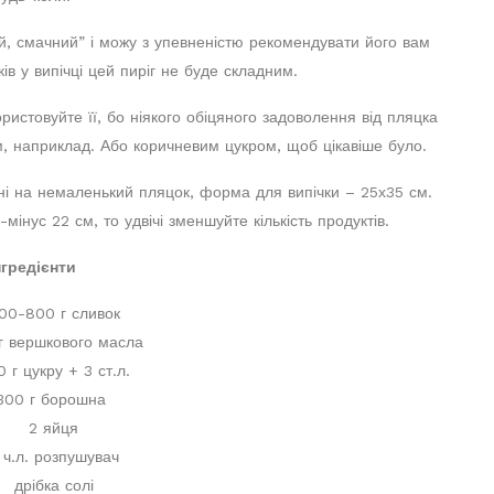
й, смачний” і можу з упевненістю рекомендувати його вам
ів у випічці цей пиріг не буде складним.
ристовуйте її, бо ніякого обіцяного задоволення від пляцка
м, наприклад. Або коричневим цукром, щоб цікавіше було.
ані на немаленький пляцок, форма для випічки – 25х35 см.
нус 22 см, то удвічі зменшуйте кількість продуктів.
нгредієнти
00-800 г сливок
г вершкового масла
 г цукру + 3 ст.л.
300 г борошна
2 яйця
 ч.л. розпушувач
дрібка солі