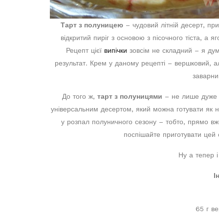
Тарт з полуницею
– чудовий літній десерт, пр
відкритий пиріг з основою з пісочного тіста, а 
Рецепт цієї
випічки
зовсім не складний – я дум
результат. Крем у даному рецепті – вершковий, 
заварни
До того ж,
тарт з полуницями
– не лише дуже 
універсальним десертом, який можна готувати як н
у розпал полуничного сезону – тобто, прямо вже
поспішайте приготувати цей 
Ну а тепер 
І
65 г в