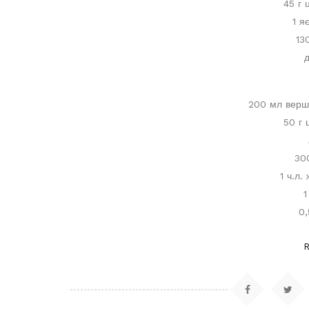
45 г 
1 я
13
д
200 мл верш
50 г 
30
1 ч.л.
1
0,