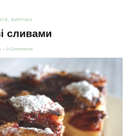
ПТИ
ВИПІЧКА
зі сливами
a
0 Comments