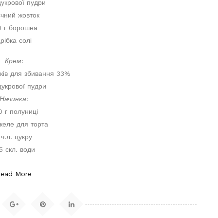
цукрової пудри
єчний жовток
0 г борошна
рібка солі
Крем
:
ків для збивання 33%
цукрової пудри
Начинка
:
0 г полуниці
 желе для торта
 ч.л. цукру
5 скл. води
Read More