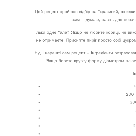
Цей рецепт пройшов відбір на “красивий, швидки
всім – думаю, навіть для новачк
Тільки одне “але”. Якщо не любите кориці, не вико
не отримаєте. Присипте пиріг просто собі цукро
Ну, і нарешті сам рецепт – інгредієнти розрахов
Якщо берете круглу форму діаметром плюс-мі
І
7
200 
300
2