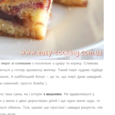
е
пиріг зі сливами
з посипкою з цукру та кориці. Сливова
ться у готову ароматну випічку. Такий пиріг чудово підійде
вання. А найбільший бонус – це те, що пиріг дуже швидкий,
га-смачний, просто бомба ).
но така сама, як і історія
з вишнями
. Не вдаватимуся у
ли у мене є двоє доросліших дітей і ще одне мале чудо, то
ться обмаль. Тож, шукаю ще простіші і швидші рецепти, ніж
будь-коли.