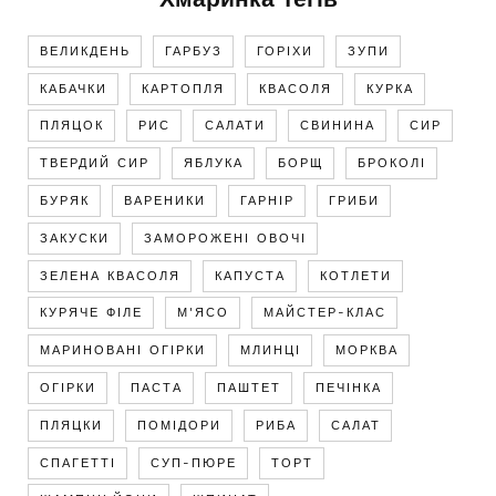
Хмаринка тегів
ВЕЛИКДЕНЬ
ГАРБУЗ
ГОРІХИ
ЗУПИ
КАБАЧКИ
КАРТОПЛЯ
КВАСОЛЯ
КУРКА
ПЛЯЦОК
РИС
САЛАТИ
СВИНИНА
СИР
ТВЕРДИЙ СИР
ЯБЛУКА
БОРЩ
БРОКОЛІ
БУРЯК
ВАРЕНИКИ
ГАРНІР
ГРИБИ
ЗАКУСКИ
ЗАМОРОЖЕНІ ОВОЧІ
ЗЕЛЕНА КВАСОЛЯ
КАПУСТА
КОТЛЕТИ
КУРЯЧЕ ФІЛЕ
М'ЯСО
МАЙСТЕР-КЛАС
МАРИНОВАНІ ОГІРКИ
МЛИНЦІ
МОРКВА
ОГІРКИ
ПАСТА
ПАШТЕТ
ПЕЧІНКА
ПЛЯЦКИ
ПОМІДОРИ
РИБА
САЛАТ
СПАГЕТТІ
СУП-ПЮРЕ
ТОРТ