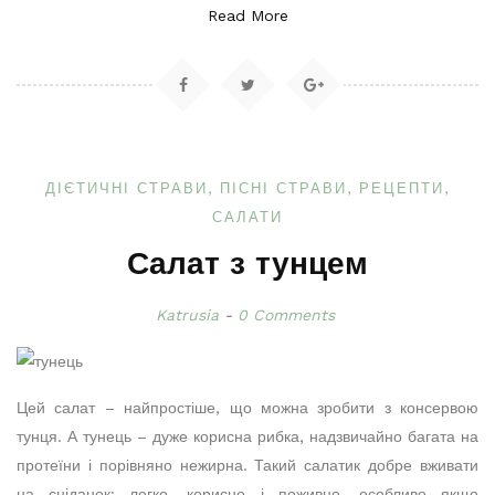
Read More
ДІЄТИЧНІ СТРАВИ
ПІСНІ СТРАВИ
РЕЦЕПТИ
САЛАТИ
Салат з тунцем
Katrusia
0 Comments
Цей салат – найпростіше, що можна зробити з консервою
тунця. А тунець – дуже корисна рибка, надзвичайно багата на
протеїни і порівняно нежирна. Такий салатик добре вживати
на сніданок: легко, корисно і поживно, особливо якщо