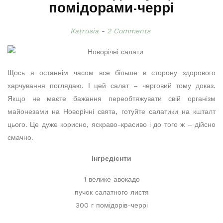
помідорами-черрі
Katrusia
2 Comments
Щось я останнім часом все більше в сторону здорового
харчування поглядаю. І цей салат – черговий тому доказ.
Якщо не маєте бажання переобтяжувати свій організм
майонезами на Новорічні свята, готуйте салатики на кшталт
цього. Це дуже корисно, яскраво-красиво і до того ж – дійсно
смачно.
Інгредієнти
1 велике авокадо
пучок салатного листя
300 г помідорів-черрі