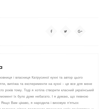
a
новниця і власниця Катрусиної кухні та автор цього
пти, випічка та експерименти на кухні - це все для мене
то років тому. Тоді я хотіла створити класний український
й момент їх було дуже небагато. І я думаю, що певною
 Якщо Вам цікаво, я народила і виховую п'ятьох
ни великою мірою послужили причиною моїх зацікавлень у