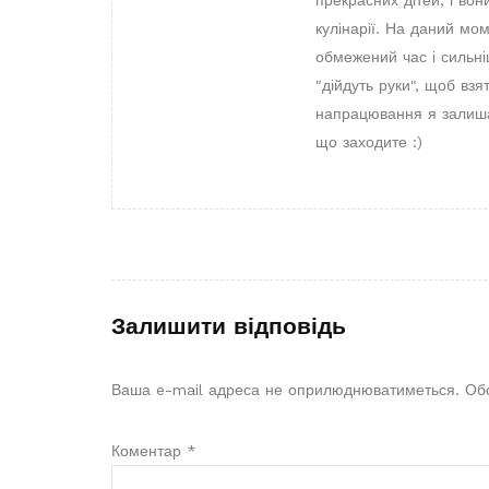
кулінарії. На даний мо
обмежений час і сильні
"дійдуть руки", щоб взя
напрацювання я залишаю
що заходите :)
Залишити відповідь
Ваша e-mail адреса не оприлюднюватиметься.
Обо
Коментар
*