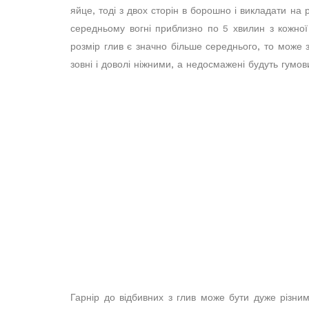
яйце, тоді з двох сторін в борошно і викладати на
середньому вогні приблизно по 5 хвилин з кожної
розмір глив є значно більше середнього, то може з
зовні і доволі ніжними, а недосмажені будуть гумов
Гарнір до відбивних з глив може бути дуже різни