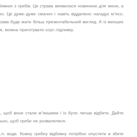
бивних з грибів. Ця страва виявилася новинкою для мене, а
вно. Це дуже-дуже смачно і навіть віддалено нагадує м’ясо.
страва буде мати більш презентабельний вигляд. А із менших
ся, можна приготувати соус-підливку.
ни, щоб вони стали м’якшими і їх було легше відбити. Дайте
льно, щоб гриби не розвалилися.
.л. води. Кожну грибну відбивну потрібно опустити в збите