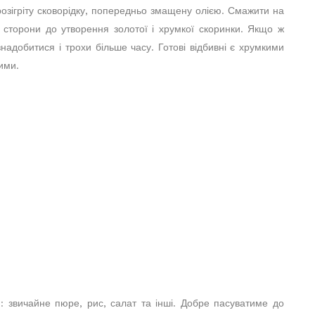
 розігріту сковорідку, попередньо змащену олією. Смажити на
 сторони до утворення золотої і хрумкої скоринки. Якщо ж
надобитися і трохи більше часу. Готові відбивні є хрумкими
ими.
м: звичайне пюре, рис, салат та інші. Добре пасуватиме до