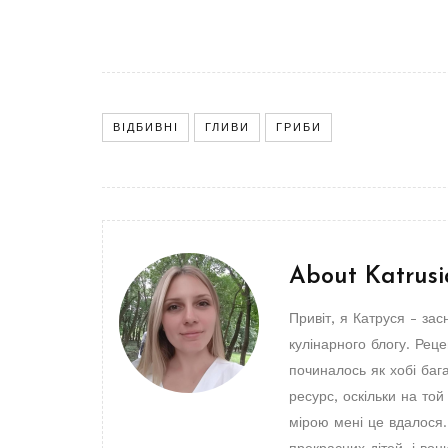
ВІДБИВНІ
ГЛИВИ
ГРИБИ
About
Katrusi
Привіт, я Катруся - зас
кулінарного блогу. Реце
починалось як хобі бага
ресурс, оскільки на то
мірою мені це вдалося.
прекрасних дітей, і во