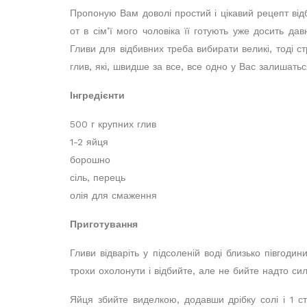
Пропоную Вам доволі простий і цікавий рецепт від
от в сім’ї мого чоловіка її готують уже досить да
Гливи для відбивних треба вибирати великі, тоді 
глив, які, швидше за все, все одно у Вас залишать
Інгредієнти
500 г крупних глив
1-2 яйця
борошно
сіль, перець
олія для смаження
Приготування
Гливи відваріть у підсоленій воді близько півгоди
трохи охолонути і відбийте, але не бийте надто си
Яйця збийте виделкою, додавши дрібку солі і 1 ст