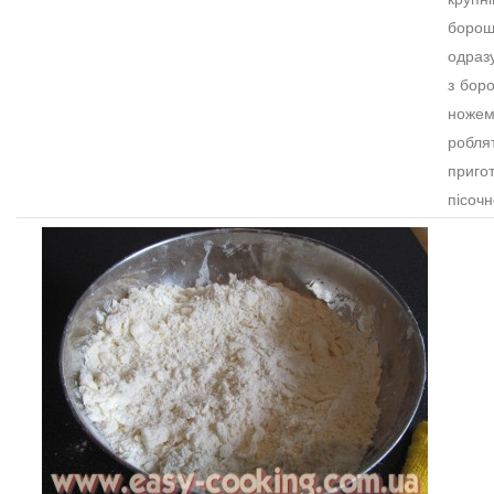
борош
одразу
з бор
ножем
робля
пригот
пісочн