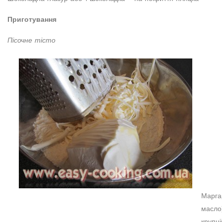
Приготування
Пісочне тісто
Марга
масло)
крупні