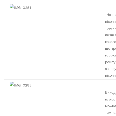
На ни
пісочн
трети
після 
кокос
ще тр
горіхо
решту
зверх
пісочн
Виход
пляцо
можна
тим с