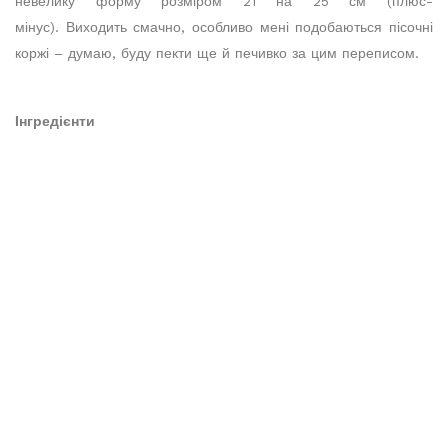
невелику форму розміром 21 на 25 см (плюс-
мінус). Виходить смачно, особливо мені подобаються пісочні
коржі – думаю, буду пекти ще й печивко за цим переписом.
Інгредієнти