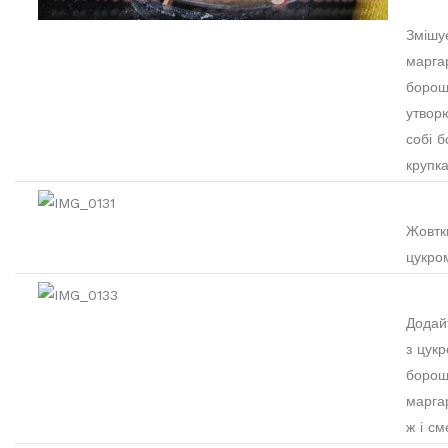
Змішу
маргар
борош
утвор
собі 
крупка
Жовтки
цукро
Додай
з цук
борош
марга
ж і см