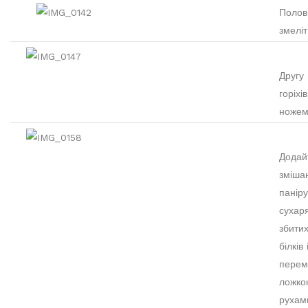
Полови
змеліт
Другу
горіхів
ножем
Додайт
змішан
панір
сухар
збитих
білків
перем
ложко
рухам