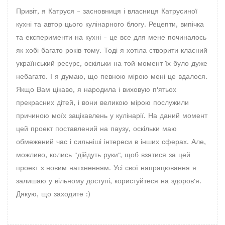
Привіт, я Катруся - засновниця і власниця Катрусиної
кухні та автор цього кулінарного блогу. Рецепти, випічка
та експерименти на кухні - це все для мене починалось
як хобі багато років тому. Тоді я хотіла створити класний
український ресурс, оскільки на той момент їх було дуже
небагато. І я думаю, що певною мірою мені це вдалося.
Якщо Вам цікаво, я народила і виховую п'ятьох
прекрасних дітей, і вони великою мірою послужили
причиною моїх зацікавлень у кулінарії. На даний момент
цей проект поставлений на паузу, оскільки маю
обмежений час і сильніші інтереси в інших сферах. Але,
можливо, колись "дійдуть руки", щоб взятися за цей
проект з новим натхненням. Усі свої напрацювання я
залишаю у вільному доступі, користуйтеся на здоров'я.
Дякую, що заходите :)