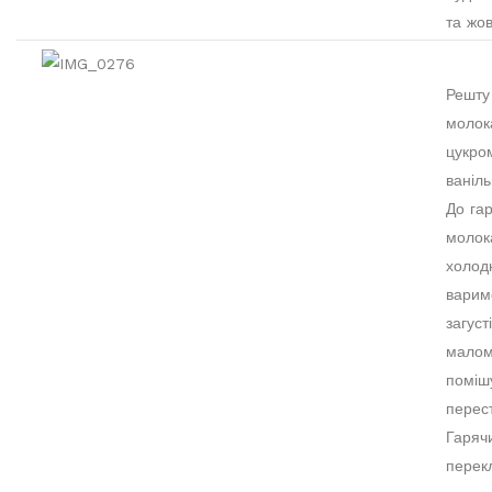
та жов
Решту
молок
цукро
ваніл
До га
молок
холодн
варим
загуст
малому
поміш
перес
Гаряч
перек