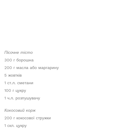
Пісочне тісто
300 г борошна
200 г масла або маргарину
5 жовтків
1 ст.л. сметани
100 г цукру
1 ч.л. розпушувачу
Кокосовий корж
200 г кокосової стружки
1 скл. цукру