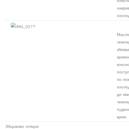
пласти
накри
охоло
Масло
темпе
збива
кремо
консис
посту
по ло
охоло
до кім
темпе
пудин
крем.
Збираємо пляцок