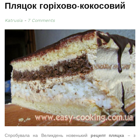
Пляцок горіхово-кокосовий
Katrusia
7 Comments
Спробувала на Великдень новенький
рецепт пляцка
– з