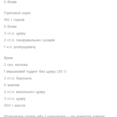
5 білків
Горіховий корж
150 г горіхів
5 білків
3 ст.л. цукру
2 ст.л. панірувальних сухарів
1 ч.л. розпушувачу
Крем
2 скл. молока
1 вершковий пудинг без цукру (35 г)
2 ст.л. борошна
5 жовтків
2 ст.л. ванільного цукру
3 ст.л. цукру
300 г масла
Шоколадна глазур або 1 шоколадка – на покриття пляцка