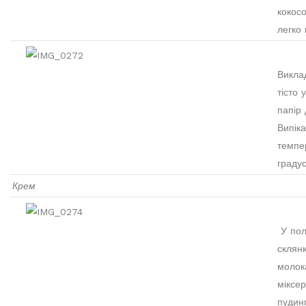
кокосо
легко
Виклад
тісто
папір 
Випік
темпе
градус
Крем
У пол
склян
молок
міксе
пудин