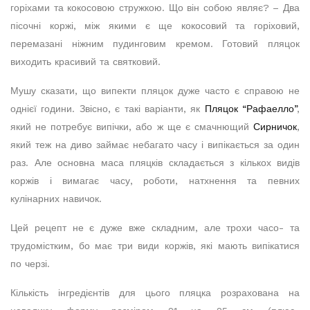
горіхами та кокосовою стружкою. Що він собою являє? – Два
пісочні коржі, між якими є ще кокосовий та горіховий,
перемазані ніжним пудинговим кремом. Готовий пляцок
виходить красивий та святковий.
Мушу сказати, що випекти пляцок дуже часто є справою не
однієї години. Звісно, є такі варіанти, як
Пляцок “Рафаелло”
,
який не потребує випічки, або ж ще є смачнющий
Сирничок
,
який теж на диво займає небагато часу і випікається за один
раз. Але основна маса пляцків складається з кількох видів
коржів і вимагає часу, роботи, натхнення та певних
кулінарних навичок.
Цей рецепт не є дуже вже складним, але трохи часо- та
трудомістким, бо має три види коржів, які мають випікатися
по черзі.
Кількість інгредієнтів для цього пляцка розрахована на