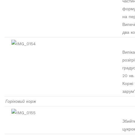
частин
форму
на пе
Випечі
два ко
Випіка
розігр
градус
20 хв.
Коржі
зарум
Горіховий корж
Збийте
цукро