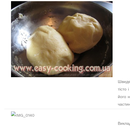
Швиде
тісто і
його н
частин
Викла