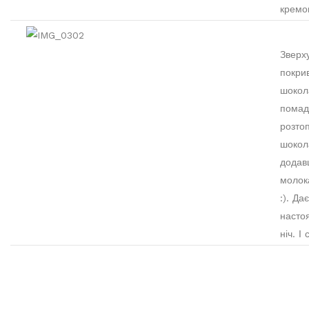
кремо
Зверх
покри
шокол
помад
розто
шокол
додав
молок
:). Да
насто
ніч. І