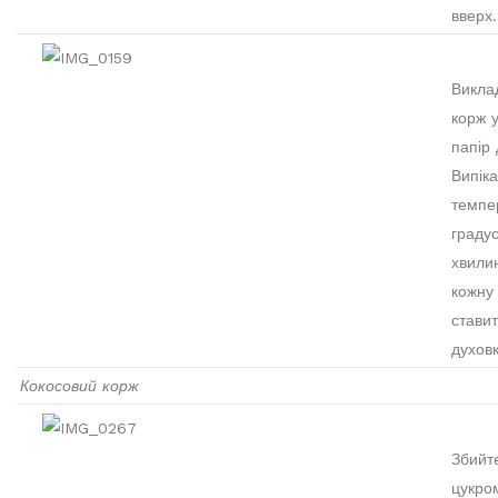
вверх.
Виклад
корж 
папір 
Випік
темпе
градус
хвилин
кожну 
ставит
духовк
Кокосовий корж
Збийте
цукро