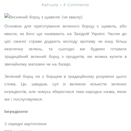
Katrusia
4 Comments
Основою для приготування зеленого борщу є щавель, або
квасок, як його ще називають на Західній Україні. Часом до
цієї смачої страви додають молоду кропиву чи іншу більш
екзотичну зелень, та сьогодні ми будемо готувати
традиційний зелений борщ з продуктів, які можна купити в
звичайному магазині чи на базарі.
Зелений борщ не є борщем в традиційному розумінні цього
слова. Це, швидше, суп із великою кількістю зелених
інгредієнтів, але чомусь збереглася така народна назва, якою
ми і послуговуємся.
Інгредієнти
3 середні картоплини