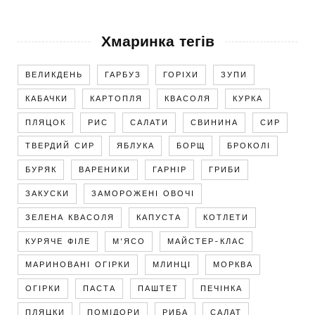
Хмаринка тегів
ВЕЛИКДЕНЬ
ГАРБУЗ
ГОРІХИ
ЗУПИ
КАБАЧКИ
КАРТОПЛЯ
КВАСОЛЯ
КУРКА
ПЛЯЦОК
РИС
САЛАТИ
СВИНИНА
СИР
ТВЕРДИЙ СИР
ЯБЛУКА
БОРЩ
БРОКОЛІ
БУРЯК
ВАРЕНИКИ
ГАРНІР
ГРИБИ
ЗАКУСКИ
ЗАМОРОЖЕНІ ОВОЧІ
ЗЕЛЕНА КВАСОЛЯ
КАПУСТА
КОТЛЕТИ
КУРЯЧЕ ФІЛЕ
М'ЯСО
МАЙСТЕР-КЛАС
МАРИНОВАНІ ОГІРКИ
МЛИНЦІ
МОРКВА
ОГІРКИ
ПАСТА
ПАШТЕТ
ПЕЧІНКА
ПЛЯЦКИ
ПОМІДОРИ
РИБА
САЛАТ