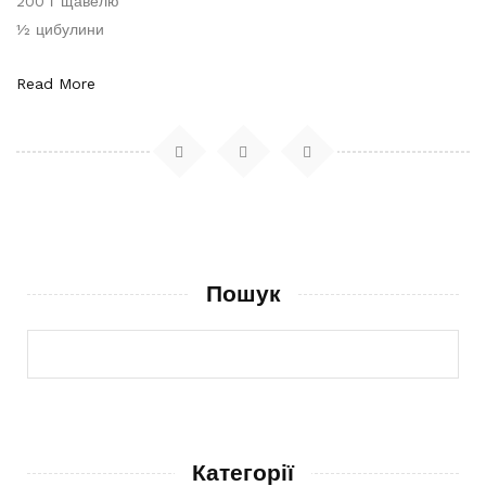
200 г щавелю
½ цибулини
Read More
Пошук
Категорії