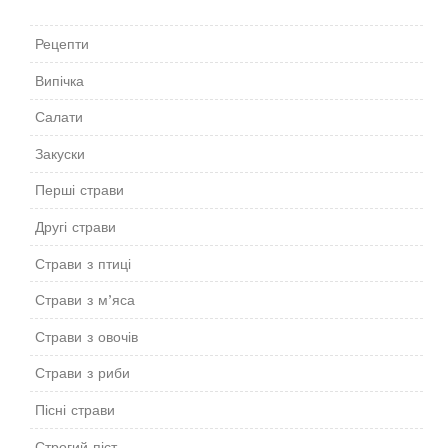
Рецепти
Випічка
Салати
Закуски
Перші страви
Другі страви
Страви з птиці
Страви з м’яса
Страви з овочів
Страви з риби
Пісні страви
Строгий піст