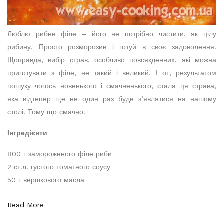
Люблю рибне філе – його не потрібно чистити, як цілу
рибину. Просто розморозив і готуй в своє задоволення.
Щоправда, вибір страв, особливо повсякденних, які можна
приготувати з філе, не такий і великий. І от, результатом
пошуку чогось новенького і смачненького, стала ця страва,
яка відтепер ще не один раз буде з’являтися на нашому
столі. Тому що смачно!
Інгредієнти
800 г замороженого філе риби
2 ст.л. густого томатного соусу
50 г вершкового масла
Read More