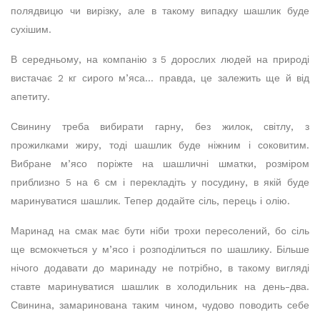
полядвицю чи вирізку, але в такому випадку шашлик буде
сухішим.
В середньому, на компанію з 5 дорослих людей на природі
вистачає 2 кг сирого м’яса… правда, це залежить ще й від
апетиту.
Свинину треба вибирати гарну, без жилок, світлу, з
прожилками жиру, тоді шашлик буде ніжним і соковитим.
Вибране м’ясо поріжте на шашличні шматки, розміром
приблизно 5 на 6 см і перекладіть у посудину, в якій буде
маринуватися шашлик. Тепер додайте сіль, перець і олію.
Маринад на смак має бути ніби трохи пересолений, бо сіль
ще всмокчеться у м’ясо і розподілиться по шашлику. Більше
нічого додавати до маринаду не потрібно, в такому вигляді
ставте маринуватися шашлик в холодильник на день-два.
Свинина, замаринована таким чином, чудово поводить себе