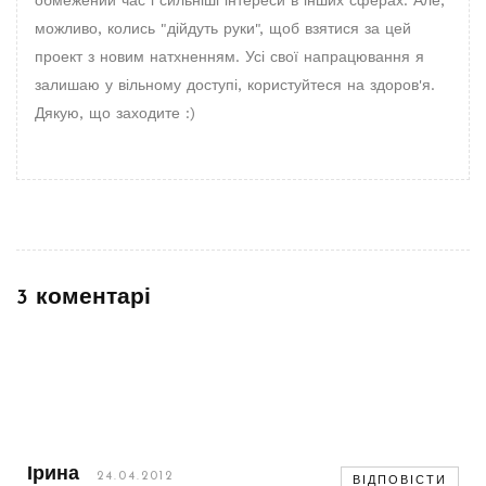
обмежений час і сильніші інтереси в інших сферах. Але,
можливо, колись "дійдуть руки", щоб взятися за цей
проект з новим натхненням. Усі свої напрацювання я
залишаю у вільному доступі, користуйтеся на здоров'я.
Дякую, що заходите :)
3 коментарі
Ірина
24.04.2012
ВІДПОВІСТИ