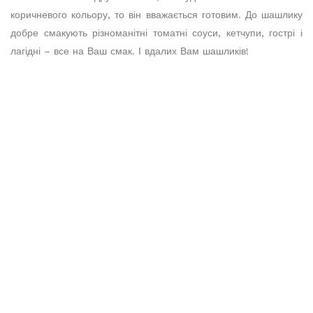
коричневого кольору, то він вважається готовим. До шашлику
добре смакують різноманітні томатні соуси, кетчупи, гострі і
лагідні – все на Ваш смак. І вдалих Вам шашликів!