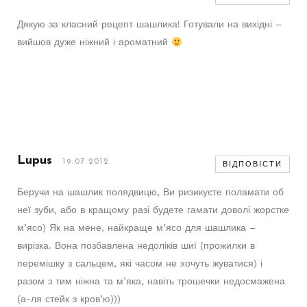
Дякую за класний рецепт шашлика! Готували на вихідні –
вийшов дуже ніжний і ароматний
Lupus
19.07.2012
ВІДПОВІСТИ
Беручи на шашлик полядвицю, Ви ризикуєте поламати об
неї зуби, або в кращому разі будете гамати доволі жорстке
м’ясо) Як на мене, найкраще м’ясо для шашлика –
вирізка. Вона позбавлена недоліків шиї (прожилки в
перемішку з сальцем, які часом не хочуть жуватися) і
разом з тим ніжна та м’яка, навіть трошечки недосмажена
(а-ля стейк з кров’ю)))