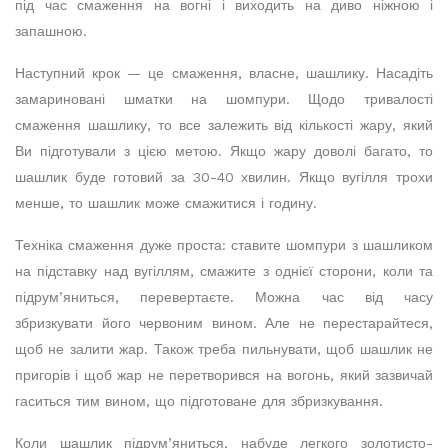
під час смаження на вогні і виходить на диво ніжною і
запашною.
Наступний крок — це смаження, власне, шашлику. Насадіть
замариновані шматки на шомпури. Щодо тривалості
смаження шашлику, то все залежить від кількості жару, який
Ви підготували з цією метою. Якщо жару доволі багато, то
шашлик буде готовий за 30-40 хвилин. Якщо вугілля трохи
менше, то шашлик може смажитися і годину.
Техніка смаження дуже проста: ставите шомпури з шашликом
на підставку над вугіллям, смажите з однієї сторони, коли та
підрум’яниться, перевертаєте. Можна час від часу
збризкувати його червоним вином. Але не перестарайтеся,
щоб не залити жар. Також треба пильнувати, щоб шашлик не
пригорів і щоб жар не перетворився на вогонь, який зазвичай
гаситься тим вином, що підготоване для збризкування.
Коли шашлик підрум’яниться, набуде легкого золотисто-