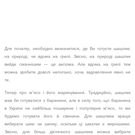
Для початку, необхідно визначитися, де Ви готуєте шашлик:
на природі, чи вдома на грилі. Звісно, на природі шашлик
вийде смачнішим — це аксіома. Але вдома на грилі теж
можна зробити доволі непогано, хоча задоволення явно не
те.
Тепер про м’ясо і його маринування. Традиційно, шашлик
мав би готуватися з баранини, але в силу того, що баранина
в Україні не найбільш поширене і популярне м’ясо, то ми
будемо готувати його зі свинини. Для шашлика краще
вибирати шию чи шинку, оскільки ці шматки є жирнішими.
Звісно, для більш дієтичного шашлика можна вибрати