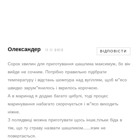
Олександер
11.11.2012
ВІДПОВІСТИ
Сорок хвилин для приготування шашлика максимум, бо він
вийде не сочним. Потрібно правильно підібрати
температуру і відстань шомпура над вугіллям, щоб м”ясо
швидко зарум”янилось і вкрилось корочкою.
А в маринад я додаю багато цибулі, тоді процес
маринування набагато скорочується і м”ясо виходить
ніжне.
З полядвиці можна приготувати щось інше,тільки біда в
тім, що ту страву назвати шашликом……язик не
повертається.