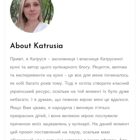
About
Katrusia
Привіт, я Катруся - засновниця і власниця Катрусиної
кухні та автор цього кулінарного блогу. Рецепти, випічка
та експерименти на кухні - це все для мене починалось
як хобі багато років тому. Тоді я хотіла створити класний
український ресурс, оскільки на той момент їх було дуже
небагато. І я думаю, що певною мірою мені це вдалося.
Якщо Вам цікаво, я народила і виховую п'ятьох
прекрасних дітей, і вони великою мірою послужили
причиною моїх зацікавлень у кулінарії. На даний момент
цей проект поставлений на паузу, оскільки маю