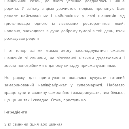
шашличний сезон, до якого успішно доєдналась і наша
родина. У зв’язку з цією урочистою подією, пропоную Вам
рецепт найсмачніших і найніжніших у світі шашликів від
гриль-повара одного із львівських ресторанчиків, який,
напевно, знаходився в дуже доброму гуморі в той день, коли
розказував рецепт.
І от тепер всі ми маємо змогу насолоджуватися смаком
шашликів зі свинини, не зіпсованої ніякими додатковими і
зовсім непотрібними в даному випадку присмачуваннями.
Не раджу для приготування шашлика купувати готовий
замаринований напівфабрикат у супермаркеті. Набагато
краще купити свинину самостійно і замаринувати, тим більше,
що це не так і складно. Отже, приступимо.
Інгредієнти
2 кг свинини (шия або шинка)