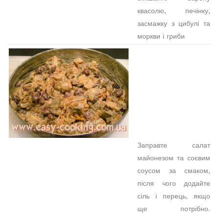
квасолю, печінку,
засмажку з цибулі та
моркви і гриби
Заправте салат
майонезом та соєвим
соусом за смаком,
після чого додайте
сіль і перець, якщо
ще потрібно.