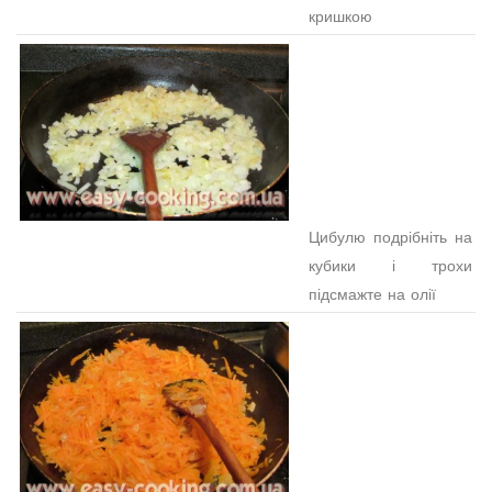
кришкою
Цибулю подрібніть на
кубики і трохи
підсмажте на олії