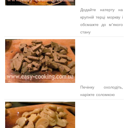
Додайте натерту на
крупній терці моркву і
обсмажте до м’якого
стану
Печінку охолодіть,
наріжте соломкою