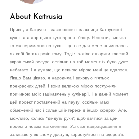
About
Katrusia
Привіт, я Катруся - засновниця і власниця Катрусиної
кухні та автор цього кулінарного блогу. Рецепти, випічка
та експерименти на кухні - це все для мене починалось
як хобі багато років тому. Тоді я хотіла створити класний
український ресурс, оскільки на той момент їх було дуже
небагато. І я думаю, що певною мірою мені це вдалося.
Якщо Вам цікаво, я народила і виховую п'ятьох
прекрасних дітей, і вони великою мірою послужили
причиною моїх зацікавлень у кулінарії. На даний момент
цей проект поставлений на паузу, оскільки маю
обмежений час і сильніші інтереси в інших сферах. Але,
можливо, колись "дійдуть руки", щоб взятися за цей
проект з новим натхненням. Усі свої напрацювання я
залишаю у вільному доступі, користуйтеся на здоров'я.