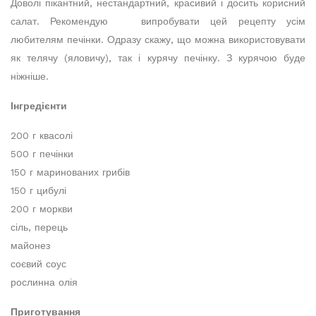
Доволі пікантний, нестандартний, красивий і досить корисний
салат. Рекомендую випробувати цей рецепту усім
любителям печінки. Одразу скажу, що можна використовувати
як телячу (яловичу), так і курячу печінку. З курячою буде
ніжніше.
Інгредієнти
200 г квасолі
500 г печінки
150 г маринованих грибів
150 г цибулі
200 г моркви
сіль, перець
майонез
соєвий соус
рослинна олія
Приготування