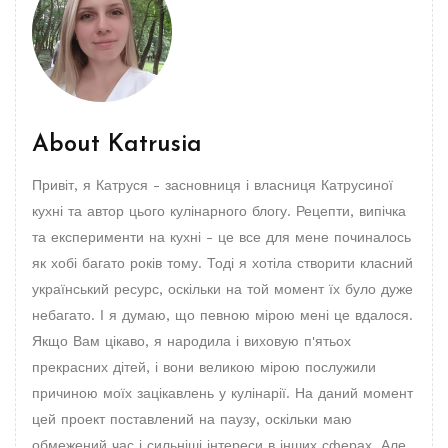
About
Katrusia
Привіт, я Катруся - засновниця і власниця Катрусиної
кухні та автор цього кулінарного блогу. Рецепти, випічка
та експерименти на кухні - це все для мене починалось
як хобі багато років тому. Тоді я хотіла створити класний
український ресурс, оскільки на той момент їх було дуже
небагато. І я думаю, що певною мірою мені це вдалося.
Якщо Вам цікаво, я народила і виховую п'ятьох
прекрасних дітей, і вони великою мірою послужили
причиною моїх зацікавлень у кулінарії. На даний момент
цей проект поставлений на паузу, оскільки маю
обмежений час і сильніші інтереси в інших сферах. Але,