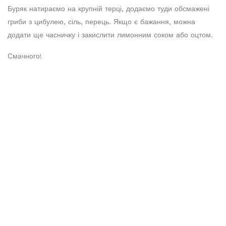
Буряк натираємо на крупній терці, додаємо туди обсмажені
гриби з цибулею, сіль, перець. Якщо є бажання, можна
додати ще часничку і закислити лимонним соком або оцтом.
Смачного!