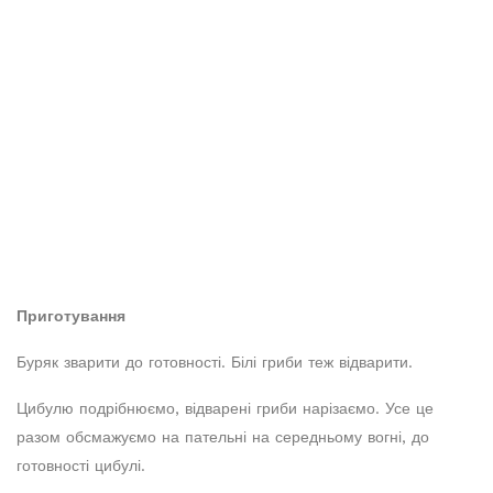
Приготування
Буряк зварити до готовності. Білі гриби теж відварити.
Цибулю подрібнюємо, відварені гриби нарізаємо. Усе це
разом обсмажуємо на пательні на середньому вогні, до
готовності цибулі.