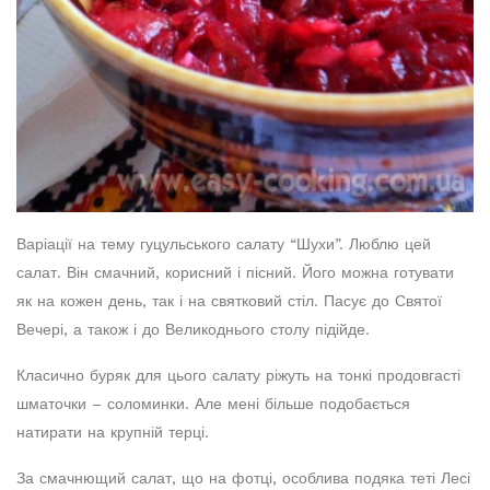
Варіації на тему гуцульського салату “Шухи”. Люблю цей
салат. Він смачний, корисний і пісний. Його можна готувати
як на кожен день, так і на святковий стіл. Пасує до Святої
Вечері, а також і до Великоднього столу підійде.
Класично буряк для цього салату ріжуть на тонкі продовгасті
шматочки – соломинки. Але мені більше подобається
натирати на крупній терці.
За смачнющий салат, що на фотці, особлива подяка теті Лесі