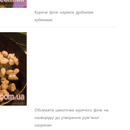
Куряче філе наріжте дрібними
кубиками.
Обсмажте шматочки курячого філе на
сковорідці до утворення рум’яної
скоринки