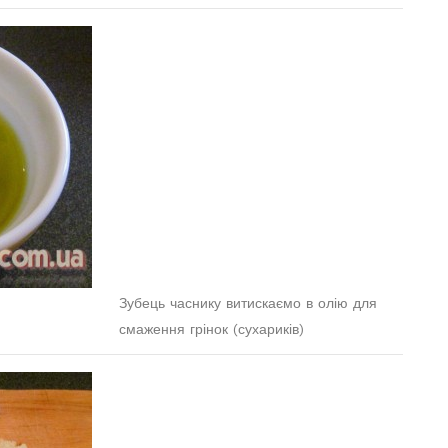
Зубець часнику витискаємо в олію для
смаження грінок (сухариків)