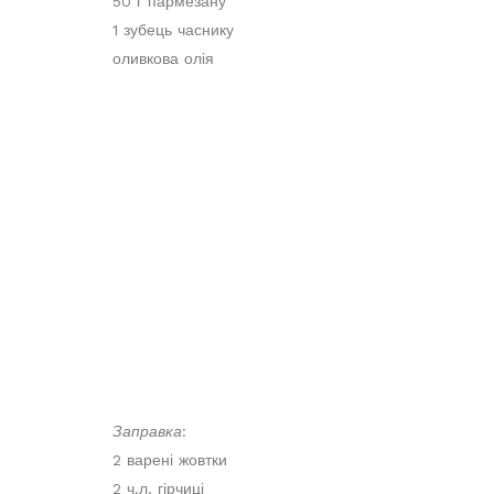
50 г пармезану
1 зубець часнику
оливкова олія
Заправка
:
2 варені жовтки
2 ч.л. гірчиці