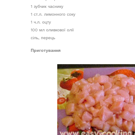
1 зубчик часнику
1 ст.л. лимонного соку
1 ч.л. оцту
100 мл оливкової олії
сіль, перець
Приготування