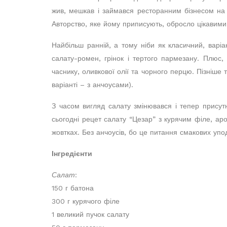
жив, мешкав і займався ресторанним бізнесом на 
Авторство, яке йому приписують, обросло цікавими
Найбільш ранній, а тому ніби як класичний, варіан
салату-ромен, грінок і тертого пармезану. Плюс,
часнику, оливкової олії та чорного перцю. Пізніше
варіанті – з анчоусами).
З часом вигляд салату змінювався і тепер присутн
сьогодні рецет салату “Цезар” з курячим філе, а
жовтках. Без анчоусів, бо це питання смакових упо
Інгредієнти
Салат
:
150 г батона
300 г курячого філе
1 великий пучок салату