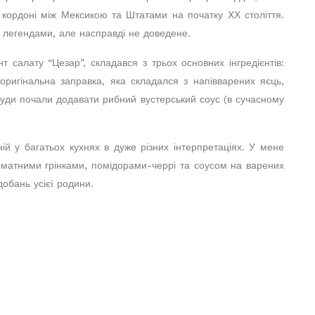
кордоні між Мексикою та Штатами на початку ХХ століття.
 легендами, але насправді не доведене.
т салату “Цезар”, складався з трьох основних інгредієнтів:
 оригінальна заправка, яка складался з напівварених яєць,
 туди почали додавати рибний вустерський соус (в сучасному
ій у багатьох кухнях в дуже різних інтерпретаціях. У мене
роматними грінками, помідорами-черрі та соусом на варених
добань усієї родини.