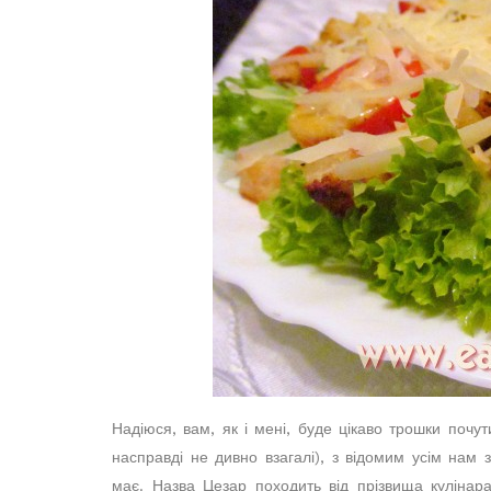
Надіюся, вам, як і мені, буде цікаво трошки почу
насправді не дивно взагалі), з відомим усім нам з
має. Назва Цезар походить від прізвища кулінара