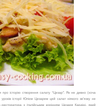
ти про історію створення салату “Цезар”. Як не дивно (хоча
 уроків історії Юлієм Цезарем цей салат ніякого зв’язку не
-ресторатора з італійським корінням Цезаря Кардіні, який