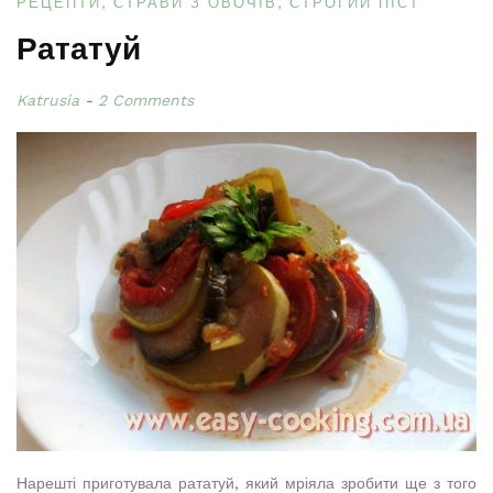
РЕЦЕПТИ
СТРАВИ З ОВОЧІВ
СТРОГИЙ ПІСТ
Рататуй
Katrusia
2 Comments
Нарешті приготувала рататуй, який мріяла зробити ще з того