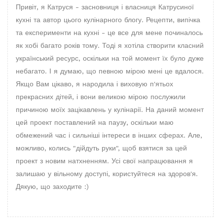
Привіт, я Катруся - засновниця і власниця Катрусиної
кухні та автор цього кулінарного блогу. Рецепти, випічка
та експерименти на кухні - це все для мене починалось
як хобі багато років тому. Тоді я хотіла створити класний
український ресурс, оскільки на той момент їх було дуже
небагато. І я думаю, що певною мірою мені це вдалося.
Якщо Вам цікаво, я народила і виховую п'ятьох
прекрасних дітей, і вони великою мірою послужили
причиною моїх зацікавлень у кулінарії. На даний момент
цей проект поставлений на паузу, оскільки маю
обмежений час і сильніші інтереси в інших сферах. Але,
можливо, колись "дійдуть руки", щоб взятися за цей
проект з новим натхненням. Усі свої напрацювання я
залишаю у вільному доступі, користуйтеся на здоров'я.
Дякую, що заходите :)