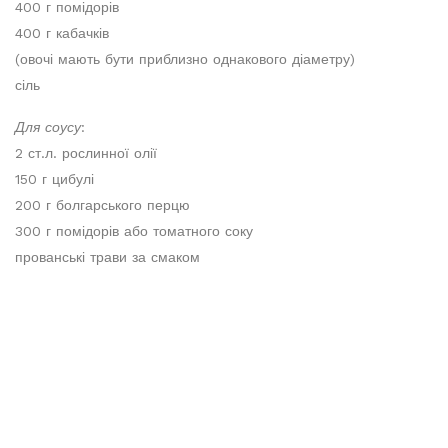
400 г помідорів
400 г кабачків
(овочі мають бути приблизно однакового діаметру)
сіль
Для соусу
:
2 ст.л. рослинної олії
150 г цибулі
200 г болгарського перцю
300 г помідорів або томатного соку
прованські трави за смаком