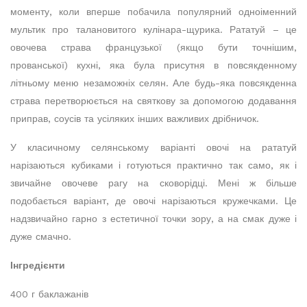
моменту, коли вперше побачила популярний одноіменний
мультик про талановитого кулінара-щурика. Рататуй – це
овочева страва французької (якщо бути точнішим,
прованської) кухні, яка була присутня в повсякденному
літньому меню незаможніх селян. Але будь-яка повсякденна
страва перетворюється на святкову за допомогою додавання
приправ, соусів та усіляких інших важливих дрібничок.
У класичному селянському варіанті овочі на рататуй
нарізаються кубиками і готуються практично так само, як і
звичайне овочеве рагу на сковорідці. Мені ж більше
подобається варіант, де овочі нарізаються кружечками. Це
надзвичайно гарно з естетичної точки зору, а на смак дуже і
дуже смачно.
Інгредієнти
400 г баклажанів