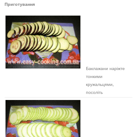
Приготування
Баклажани наріжте
тонкими
кружальцями,
посоліть