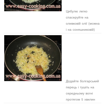
Цибулю легко
спасеруйте на
оливковій олії (можна
і на соняшниковій)
Додайте болгарський
перець і тушіть на
середньому вогні
протягом 5 хвилин