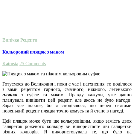
Випічка
Рецепти
Кольоровий пляцок з маком
Katrusia
25 Comments
Готуємося до Великодня і поки є час і натхнення, то поділюся
з вами рецептом гарного, смачного, ніжного, легенького
пляцка
з суфле та маком. Правду кажучи, уже давно
планувала вивішати цей рецепт, але якось не було нагоди.
Зараз усе інакше, бо я сподіваюся, що перед святами
новенький рецепт пляцка точно комусь та й стане в нагоді.
Цей пляцок може бути ще кольоровішим, якщо замість двох
галяреток рожевого кольору ви використаєте дві галяретки
різних кольорів. Я використовувала те, що було на