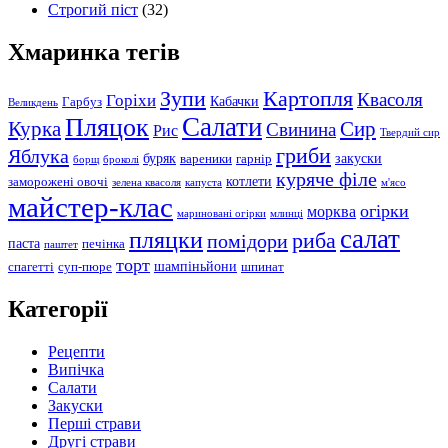
Строгий піст
(32)
Хмаринка тегів
Зупи
Картопля
Квасоля
Горіхи
Кабачки
Гарбуз
Великдень
Салати
Пляцок
Курка
Сир
Свинина
Рис
Твердий сир
гриби
Яблука
буряк
закуски
вареники
гарнір
борщ
броколі
куряче філе
котлети
заморожені овочі
зелена квасоля
капуста
м'ясо
майстер-клас
огірки
морква
мариновані огірки
млинці
салат
пляцки
риба
помідори
паста
печінка
паштет
торт
шампіньйони
спагетті
суп-пюре
шпинат
Категорії
Рецепти
Випічка
Салати
Закуски
Перші страви
Другі страви