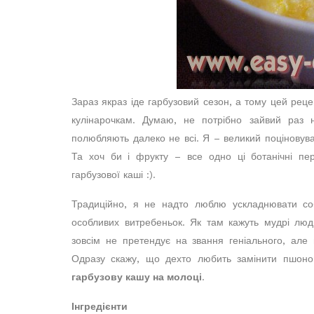
Зараз якраз іде гарбузовий сезон, а тому цей реце
кулінарочкам. Думаю, не потрібно зайвий раз н
полюбляють далеко не всі. Я – великий поціновув
Та хоч би і фрукту – все одно ці ботанічні пер
гарбузової каші :).
Традиційно, я не надто люблю ускладнювати со
особливих витребеньок. Як там кажуть мудрі люди
зовсім не претендує на звання геніального, але
Одразу скажу, що дехто любить замінити пшон
гарбузову кашу на молоці
.
Інгредієнти