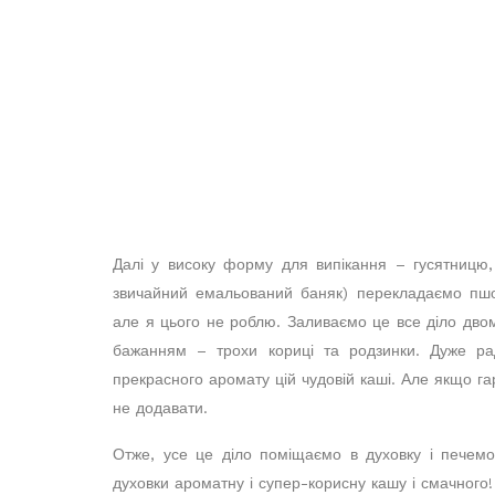
Далі у високу форму для випікання – гусятницю
звичайний емальований баняк) перекладаємо пшон
але я цього не роблю. Заливаємо це все діло дво
бажанням – трохи кориці та родзинки. Дуже ра
прекрасного аромату цій чудовій каші. Але якщо г
не додавати.
Отже, усе це діло поміщаємо в духовку і печемо
духовки ароматну і супер-корисну кашу і смачного!