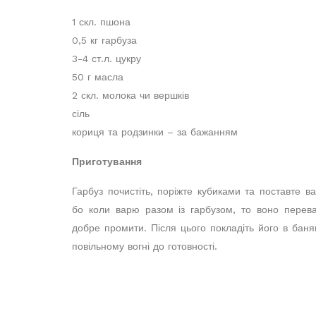
1 скл. пшона
0,5 кг гарбуза
3-4 ст.л. цукру
50 г масла
2 скл. молока чи вершків
сіль
кориця та родзинки – за бажанням
Приготування
Гарбуз почистіть, поріжте кубиками та поставте 
бо коли варю разом із гарбузом, то воно перев
добре промити. Після цього покладіть його в баняк
повільному вогні до готовності.