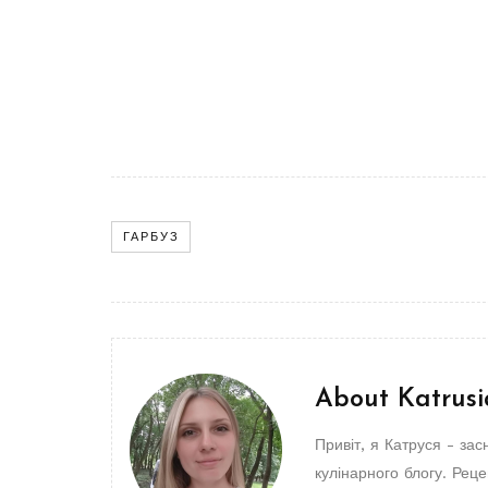
ГАРБУЗ
About
Katrusi
Привіт, я Катруся - зас
кулінарного блогу. Реце