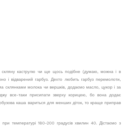
, скляну каструлю чи ще щось подібне (думаю, можна і в
о і відварений гарбуз. Дехто любить гарбуз перемолоти,
ма склянками молока чи вершків, додаємо масло, цукор і за
джу все-таки присипати зверху корицею, бо вона додає
арбузова каша вариться для менших діток, то краще приправ
 при температурі 180-200 градусів хвилин 40. Дістаємо з