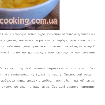
пт каші з гарбуза точно буде корисний багатьом кулінарам і
агадувати, наскільки корисним є гарбуз, але смак його
ач і любитель цього прекрасного овоча… чекайте, чи ягоди?
ипетії точно не допоможуть нам сьогодні у приготуванні
бі життя, тому мої рецепти переважно є простими і без
: усе геніальне… ну і далі по тексту. Звісно, цей рецепт
 гарбузова каша виходить добра… принаймні на мій смак.
о рисом, це вже на ваш смак. Сьогодні варимо
пшоняну