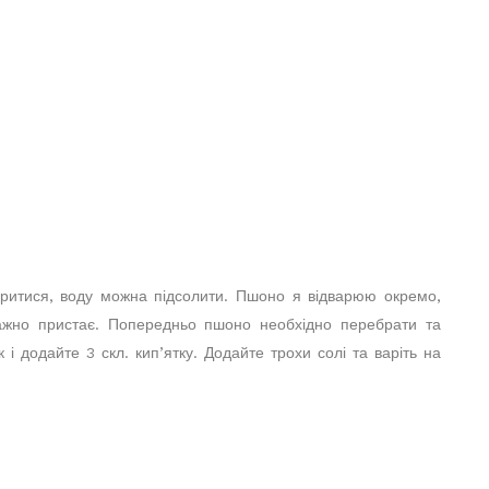
варитися, воду можна підсолити. Пшоно я відварюю окремо,
ажно пристає. Попередньо пшоно необхідно перебрати та
 і додайте 3 скл. кип’ятку. Додайте трохи солі та варіть на