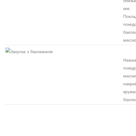
близьк
мм.
Покла
помід
бакла
масо
Нама
помід
масою
накри
кружа
бакла