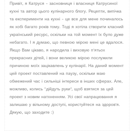
Привіт, я Катруся - засновниця і власниця Катрусиної
кухні та автор цього кулінарного блогу. Рецепти, випічка
та експерименти на кухні - це все для мене починалось
як хобі багато років тому. Тоді я хотіла створити класний
український ресурс, оскільки на той момент їх було дуже
небагато. І я думаю, що певною мірою мені це вдалося.
Якщо Вам цікаво, я народила і виховую п'ятьох
прекрасних дітей, і вони великою мірою послужили
причиною моїх зацікавлень у кулінарії. На даний момент
цей проект поставлений на паузу, оскільки маю
обмежений час і сильніші інтереси в інших сферах. Але,
можливо, колись "дійдуть руки", щоб взятися за цей
проект з новим натхненням. Усі свої напрацювання я
залишаю у вільному доступі, користуйтеся на здоров'я.
Дякую, що заходите :)