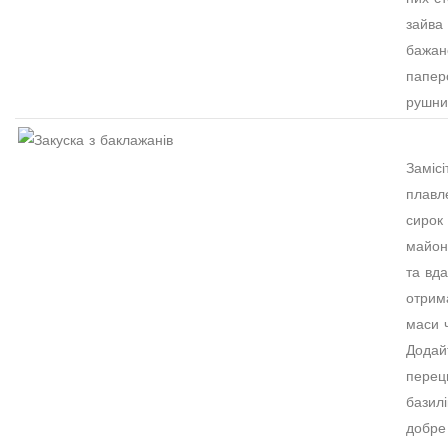
зайва 
бажан
папер
рушни
Замісі
плавл
сирок 
майон
та вда
отрим
маси 
Додай
перец
базилі
добре