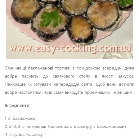
Смачнющі баклажанові тортики з помідоркою всередині дуже
добре пасують до святкового столу в якості закуски.
Найкраще їх готувати напередодні свята, щоб вони встигли
добре настоятися, тоді смак виходить приємнішим і ніжнішим.
Інгредієнти
1 кг баклажанів
0,5-0,6 кг помідорів (однакового діаметру з баклажанами)
4-5 зубців часнику