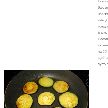
Помит
бакла
наріж
кільц
товщи
8 мм.
Посолі
та за
на 30 
щоб в
пустил