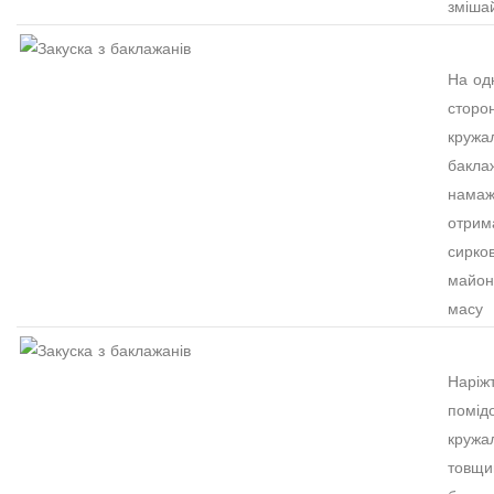
зміша
На од
сторо
кружа
бакла
намаж
отрим
сирко
майон
масу
Наріж
помід
кружа
товщ