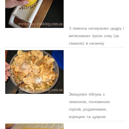
З лимона натираємо цедру і
витискаємо трохи соку (за
смаком) в начинку
Змішуємо яблука з
лимоном, половиною
горіхів, родзинками,
корицею та цукром