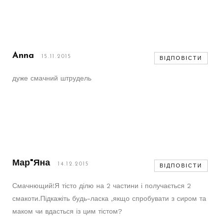
Anna
15.11.2015
ВІДПОВІСТИ
дуже смачний штрудель
Мар"яна
14.12.2015
ВІДПОВІСТИ
Смачнющий!Я тісто ділю на 2 частини і получається 2
смакоти.Підкажіть будь-ласка ,якщо спробувати з сиром та
маком чи вдасться із цим тістом?