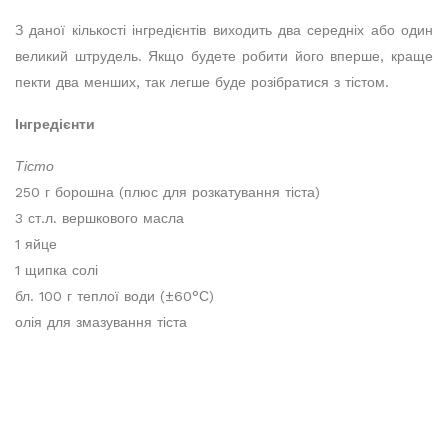
З даної кількості інгредієнтів виходить два середніх або один
великий штрудель. Якщо будете робити його вперше, краще
пекти два менших, так легше буде розібратися з тістом.
Інгредієнти
Тісто
250 г борошна (плюс для розкатування тіста)
3 ст.л. вершкового масла
1 яйце
1 щипка солі
бл. 100 г теплої води (±60°С)
олія для змазування тіста