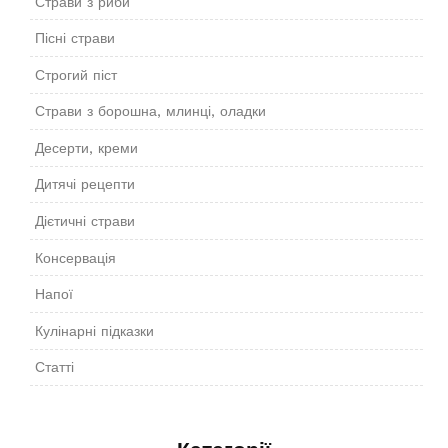
Страви з риби
Пісні страви
Строгий піст
Страви з борошна, млинці, оладки
Десерти, креми
Дитячі рецепти
Дієтичні страви
Консервація
Напої
Кулінарні підказки
Статті