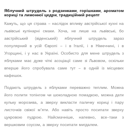
Яблучний штрудель з родзинками, горішками, ароматом
кориці та лимонної цедри, традиційний рецепт
Кажуть, що ця страва – наслідок впливу австрійської кухні на
львівські кулінарні смаки. Хоча, не лише на львівські, бо
австрійський (віденський) яблучний штрудель зараз
популярний в усій Європі – і в Італії, і в Німеччині, і в
Угорщині, і у нас в Україні. Особисто для мене штрудель з
яблуками має дуже чіткі асоціації саме зі Львовом, оскільки
вперше його спробувала саме тут – в одній із місцевих
кафешок.
Подають штрудель з яблуками переважно теплим. Можна
його полити топінгом чи шоколадною помадкою, можна дати
кульку морозива, а зверху викласти паличку кориці і пару
листочків свіжої м’яти. Або навіть просто посипати зверху
цукровою пудрою. Найсмачніше, напевно, все-таки з
вершковим соусом, а зверху посипати мигдалем.