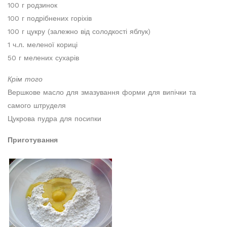
100 г родзинок
100 г подрібнених горіхів
100 г цукру (залежно від солодкості яблук)
1 ч.л. меленої кориці
50 г мелених сухарів
Крім того
Вершкове масло для змазування форми для випічки та
самого штруделя
Цукрова пудра для посипки
Приготування