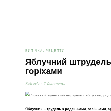
ВИПІЧКА
РЕЦЕПТИ
Яблучний штрудель
горіхами
Katrusia
7 Comments
Яблучний штрудель з родзинками, горішками, а