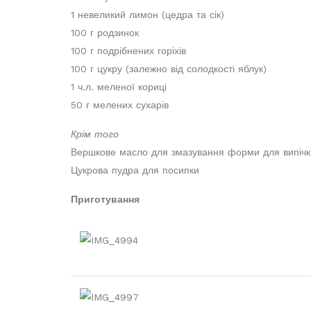
1 невеликий лимон (цедра та сік)
100 г родзинок
100 г подрібнених горіхів
100 г цукру (залежно від солодкості яблук)
1 ч.л. меленої кориці
50 г мелених сухарів
Крім того
Вершкове масло для змазування форми для випічк
Цукрова пудра для посипки
Приготування