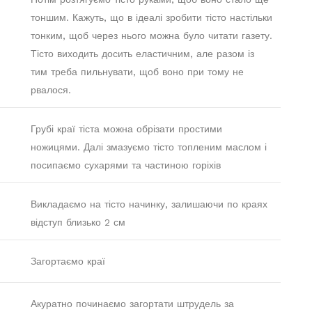
тоншим. Кажуть, що в ідеалі зробити тісто настільки
тонким, щоб через нього можна було читати газету.
Тісто виходить досить еластичним, але разом із
тим треба пильнувати, щоб воно при тому не
рвалося.
Грубі краї тіста можна обрізати простими
ножицями. Далі змазуємо тісто топленим маслом і
посипаємо сухарями та частиною горіхів
Викладаємо на тісто начинку, залишаючи по краях
відступ близько 2 см
Загортаємо краї
Акуратно починаємо загортати штрудель за