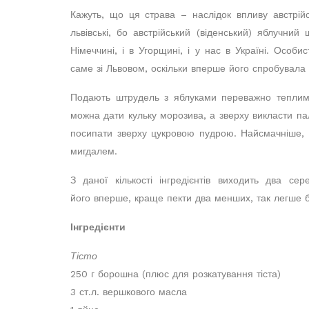
Кажуть, що ця страва – наслідок впливу австрійс
львівські, бо австрійський (віденський) яблучний
Німеччині, і в Угорщині, і у нас в Україні. Особ
саме зі Львовом, оскільки вперше його спробувала 
Подають штрудель з яблуками переважно теплим
можна дати кульку морозива, а зверху викласти пали
посипати зверху цукровою пудрою. Найсмачніше, 
мигдалем.
З даної кількості інгредієнтів виходить два с
його вперше, краще пекти два менших, так легше бу
Інгредієнти
Тісто
250 г борошна (плюс для розкатування тіста)
3 ст.л. вершкового масла