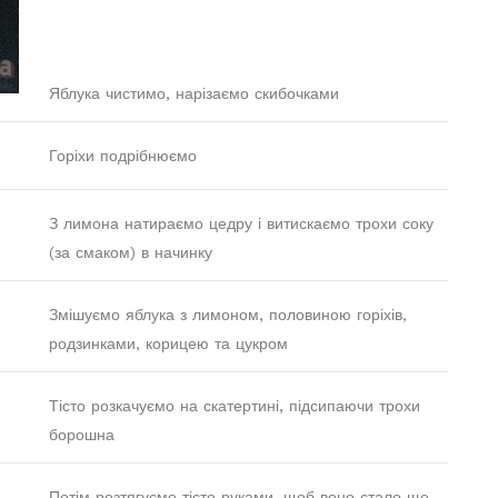
Яблука чистимо, нарізаємо скибочками
Горіхи подрібнюємо
З лимона натираємо цедру і витискаємо трохи соку
(за смаком) в начинку
Змішуємо яблука з лимоном, половиною горіхів,
родзинками, корицею та цукром
Тісто розкачуємо на скатертині, підсипаючи трохи
борошна
Потім розтягуємо тісто руками, щоб воно стало ще