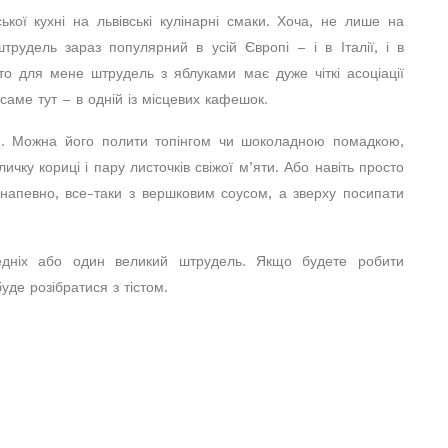
ької кухні на львівські кулінарні смаки. Хоча, не лише на
 штрудель зараз популярний в усій Європі – і в Італії, і в
исто для мене штрудель з яблуками має дуже чіткі асоціації
саме тут – в одній із місцевих кафешок.
. Можна його полити топінгом чи шоколадною помадкою,
чку кориці і пару листочків свіжої м’яти. Або навіть просто
напевно, все-таки з вершковим соусом, а зверху посипати
ередніх або один великий штрудель. Якщо будете робити
де розібратися з тістом.