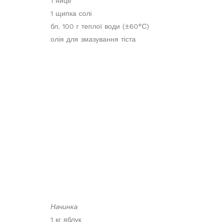
1 яйце
1 щипка солі
бл. 100 г теплої води (±60°С)
олія для змазування тіста
Начинка
1 кг яблук