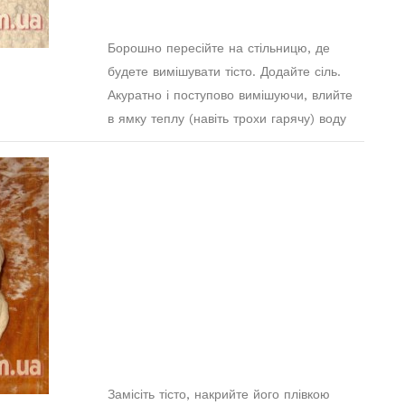
Борошно пересійте на стільницю, де
будете вимішувати тісто. Додайте сіль.
Акуратно і поступово вимішуючи, влийте
в ямку теплу (навіть трохи гарячу) воду
Замісіть тісто, накрийте його плівкою