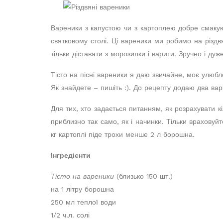
Вареники з капустою чи з картоплею добре смакую
святковому столі. Ці вареники ми робимо на різдв
тільки діставати з морозилки і варити. Зручно і дуж
Тісто на пісні вареники я даю звичайне, моє улюбл
Як знайдете – пишіть :). До рецепту додаю два вар
Для тих, хто задається питанням, як розрахувати кі
приблизно так само, як і начинки. Тільки враховуйт
кг картоплі піде трохи менше 2 л борошна.
Інгредієнти
Тісто на вареники
(близько 150 шт.)
на 1 літру борошна
250 мл теплої води
1/2 ч.л. солі