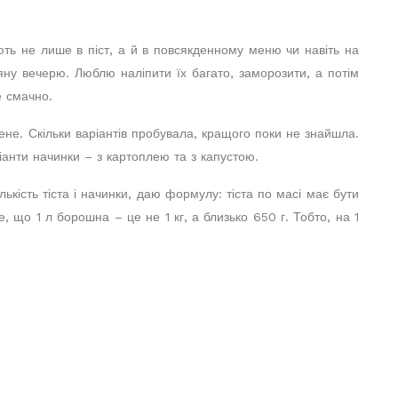
ть не лише в піст, а й в повсякденному меню чи навіть на
яну вечерю. Люблю наліпити їх багато, заморозити, а потім
е смачно.
ене. Скільки варіантів пробувала, кращого поки не знайшла.
іанти начинки – з картоплею та з капустою.
лькість тіста і начинки, даю формулу: тіста по масі має бути
е, що 1 л борошна – це не 1 кг, а близько 650 г. Тобто, на 1