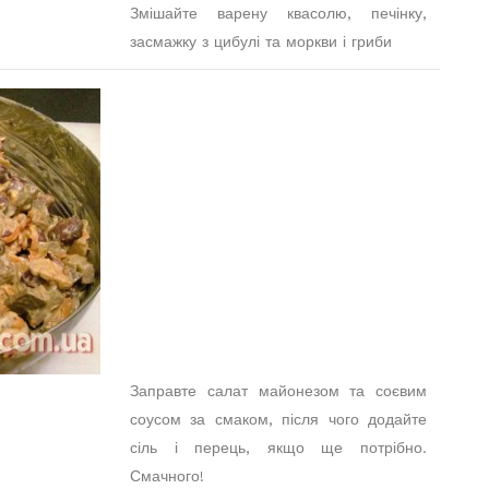
Змішайте варену квасолю, печінку,
засмажку з цибулі та моркви і гриби
Заправте салат майонезом та соєвим
соусом за смаком, після чого додайте
сіль і перець, якщо ще потрібно.
Смачного!