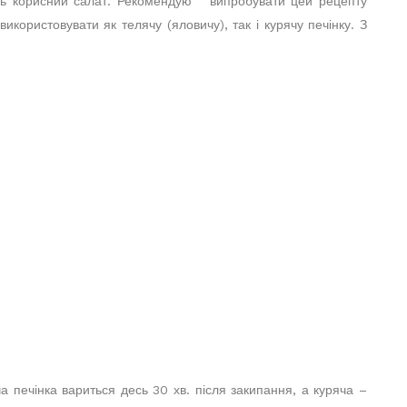
сить корисний салат. Рекомендую випробувати цей рецепту
користовувати як телячу (яловичу), так і курячу печінку. З
ча печінка вариться десь 30 хв. після закипання, а куряча –