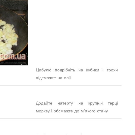
Цибулю подрібніть на кубики і трохи
підсмажте на олії
Додайте натерту на крупній терці
моркву і обсмажте до м’якого стану