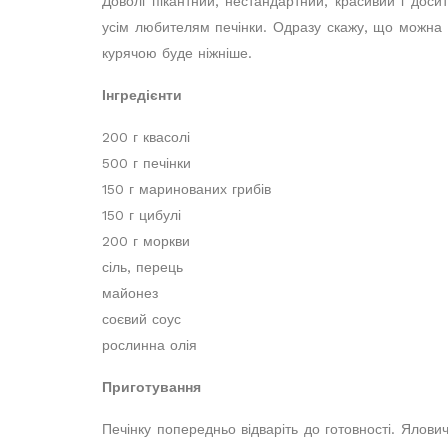
Доволі пікантний, нестандартний, красивий і до
усім любителям печінки. Одразу скажу, що можна ви
курячою буде ніжніше.
Інгредієнти
200 г квасолі
500 г печінки
150 г маринованих грибів
150 г цибулі
200 г моркви
сіль, перець
майонез
соєвий соус
рослинна олія
Приготування
Печінку попередньо відваріть до готовності. Ялови