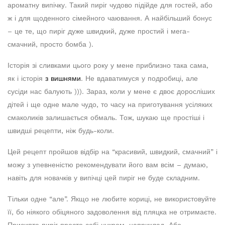
ароматну випічку. Такий пиріг чудово підійде для гостей, або
ж і для щоденного сімейного чаювання. А найбільший бонус
– це те, що пиріг дуже швидкий, дуже простий і мега-
смачний, просто бомба ).
Історія зі сливками цього року у мене приблизно така сама,
як і історія
з вишнями
. Не вдаватимуся у подробиці, але
сусіди нас балують ))). Зараз, коли у мене є двоє доросліших
дітей і ще одне мале чудо, то часу на приготування усіляких
смаколиків залишається обмаль. Тож, шукаю ще простіші і
швидші рецепти, ніж будь-коли.
Цей рецепт пройшов відбір на “красивий, швидкий, смачний” і
можу з упевненістю рекомендувати його вам всім – думаю,
навіть для новачків у випічці цей пиріг не буде складним.
Тільки одне “але”. Якщо не любите кориці, не використовуйте
її, бо ніякого обіцяного задоволення від пляцка не отримаєте.