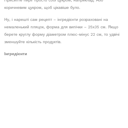
Присипте пиріг просто собі цукром, наприклад. Або
коричневим цукром, щоб цікавіше було.
Ну, і нарешті сам рецепт – інгредієнти розраховані на
немаленький пляцок, форма для випічки – 25х35 см. Якщо
берете круглу форму діаметром плюс-мінус 22 см, то удвічі
зменшуйте кількість продуктів.
Інгредієнти