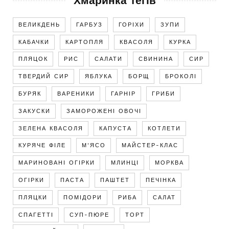
Хмаринка тегів
ВЕЛИКДЕНЬ
ГАРБУЗ
ГОРІХИ
ЗУПИ
КАБАЧКИ
КАРТОПЛЯ
КВАСОЛЯ
КУРКА
ПЛЯЦОК
РИС
САЛАТИ
СВИНИНА
СИР
ТВЕРДИЙ СИР
ЯБЛУКА
БОРЩ
БРОКОЛІ
БУРЯК
ВАРЕНИКИ
ГАРНІР
ГРИБИ
ЗАКУСКИ
ЗАМОРОЖЕНІ ОВОЧІ
ЗЕЛЕНА КВАСОЛЯ
КАПУСТА
КОТЛЕТИ
КУРЯЧЕ ФІЛЕ
М'ЯСО
МАЙСТЕР-КЛАС
МАРИНОВАНІ ОГІРКИ
МЛИНЦІ
МОРКВА
ОГІРКИ
ПАСТА
ПАШТЕТ
ПЕЧІНКА
ПЛЯЦКИ
ПОМІДОРИ
РИБА
САЛАТ
СПАГЕТТІ
СУП-ПЮРЕ
ТОРТ