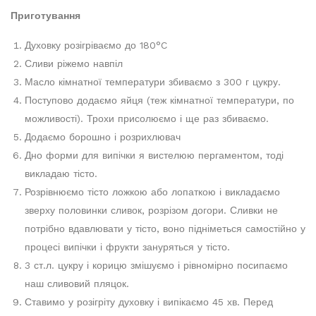
Приготування
Духовку розігріваємо до 180°C
Сливи ріжемо навпіл
Масло кімнатної температури збиваємо з 300 г цукру.
Поступово додаємо яйця (теж кімнатної температури, по
можливості). Трохи присолюємо і ще раз збиваємо.
Додаємо борошно і розрихлювач
Дно форми для випічки я вистелюю пергаментом, тоді
викладаю тісто.
Розрівнюємо тісто ложкою або лопаткою і викладаємо
зверху половинки сливок, розрізом догори. Сливки не
потрібно вдавлювати у тісто, воно підніметься самостійно у
процесі випічки і фрукти зануряться у тісто.
3 ст.л. цукру і корицю змішуємо і рівномірно посипаємо
наш сливовий пляцок.
Ставимо у розігріту духовку і випікаємо 45 хв. Перед