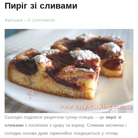
Пиріг зі сливами
Katrusia
0 Comments
Сьогодні поділюся рецептом супер-пляцка – це
пиріг зі
сливами
з посипкою з цукру та кориці. Сливова кислинка і
солодка основа дуже гармонійно поєднуються у готову