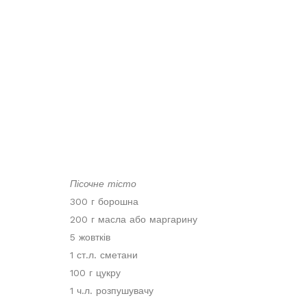
Пісочне тісто
300 г борошна
200 г масла або маргарину
5 жовтків
1 ст.л. сметани
100 г цукру
1 ч.л. розпушувачу