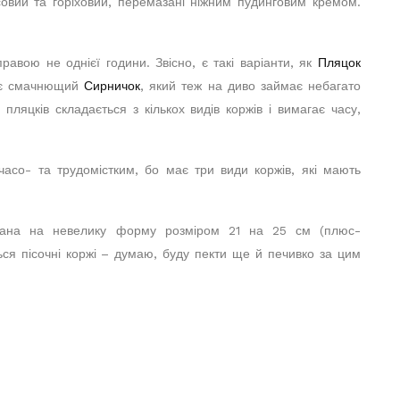
совий та горіховий, перемазані ніжним пудинговим кремом.
авою не однієї години. Звісно, є такі варіанти, як
Пляцок
е є смачнющий
Сирничок
, який теж на диво займає небагато
пляцків складається з кількох видів коржів і вимагає часу,
асо- та трудомістким, бо має три види коржів, які мають
ахована на невелику форму розміром 21 на 25 см (плюс-
ься пісочні коржі – думаю, буду пекти ще й печивко за цим