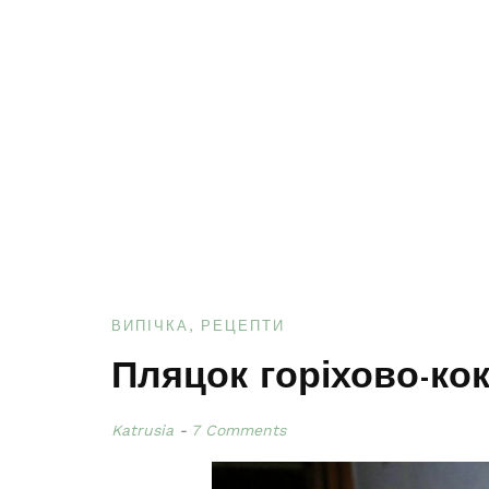
ВИПІЧКА
РЕЦЕПТИ
Пляцок горіхово-ко
Katrusia
7 Comments