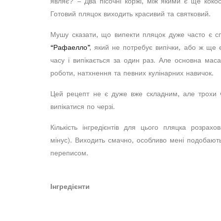
являє? – Два пісочні коржі, між якими є ще коко
Готовий пляцок виходить красивий та святковий.
Мушу сказати, що випекти пляцок дуже часто є спр
“Рафаелло”
, який не потребує випічки, або ж щ
часу і випікається за один раз. Але основна маса 
роботи, натхнення та певних кулінарних навичок.
Цей рецепт не є дуже вже складним, але трохи ч
випікатися по черзі.
Кількість інгредієнтів для цього пляцка розр
мінус). Виходить смачно, особливо мені подобают
переписом.
Інгредієнти