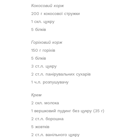
Кокосовий корж
200 г кокосової стружки
1 скл. цукру
5 білків
Горіховий корж
150 г горіхів
5 білків
3 ст.л. цукру
2 ст.л. панірувальних сухарів
1 ч.л. розпушувачу
Крем
2 скл. молока
1 вершковий пудинг без цукру (35 г)
2 ст.л. борошна
5 жовтків
2 ст.л. ванільного цукру