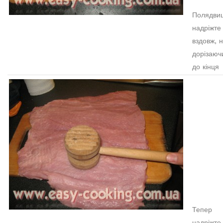
Полядви
надріжте
вздовж, 
дорізаюч
до кінця
Тепер
надріжте