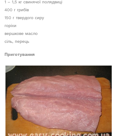
1 – 1,5 кг свинячої полядвиці
400 г грибів
150 г твердого сиру
горіхи
вершкове масло
сіль, перець
Приготування