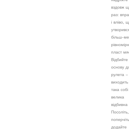
вздовж 
раз: впр
і вліво, 
утворивс
більш-м
рівномір
пласт мя
Відбийте
основу д
рулета –
виходить
така собі
велика
відбивна 
Посоліть,
поперчіть
додайте