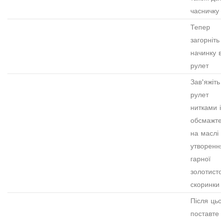
часничку
Тепер
загорніть
начинку 
рулет
Зав’яжіть
рулет
нитками і
обсмажт
на маслі
утворенн
гарної
золотист
скоринки
Після ць
поставте