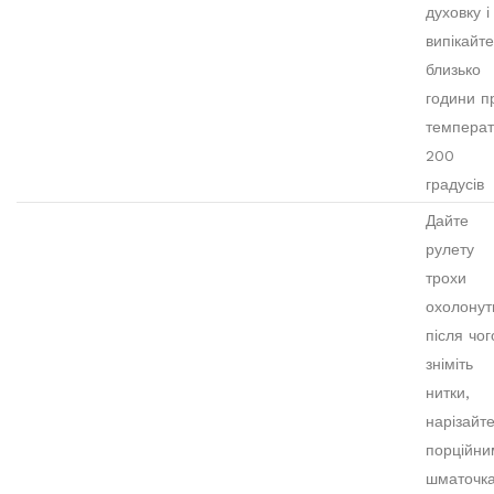
духовку і
випікайте
близько
години п
температ
200
градусів
Дайте
рулету
трохи
охолонут
після чог
зніміть
нитки,
нарізайт
порційни
шматочк