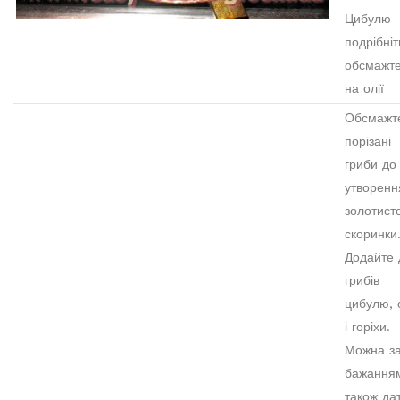
Цибулю
подрібніт
обсмажт
на олії
Обсмажт
порізані
гриби до
утворенн
золотист
скоринки
Додайте 
грибів
цибулю, 
і горіхи.
Можна з
бажання
також да