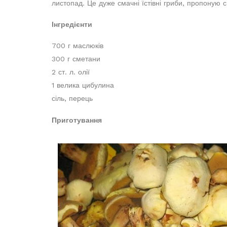
листопад. Це дуже смачні їстівні гриби, пропоную 
Інгредієнти
700 г маслюків
300 г сметани
2 ст. л. олії
1 велика цибулина
сіль, перець
Приготування