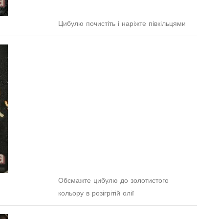
Цибулю почистіть і наріжте півкільцями
Обсмажте цибулю до золотистого
кольору в розігрітій олії