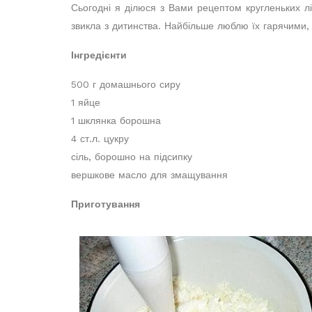
Сьогодні я ділюся з Вами рецептом кругленьких лі
звикла з дитинства. Найбільше люблю їх гарячими, 
Інгредієнти
500 г домашнього сиру
1 яйце
1 шклянка борошна
4 ст.л. цукру
сіль, борошно на підсипку
вершкове масло для змащування
Приготування