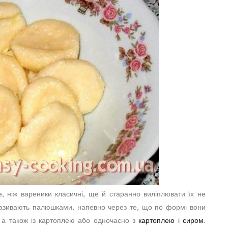
е, ніж вареники класичні, ще й старанно виліплювати їх не
е називають палюшками, напевно через те, що по формі вони
, а також із картоплею або одночасно з
картоплею і сиром
.