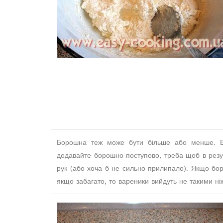
Борошна теж може бути більше або менше. Вс
додавайте борошно поступово, треба щоб в резул
рук (або хоча б не сильно прилипало). Якщо боро
якщо забагато, то вареники вийдуть не такими ні