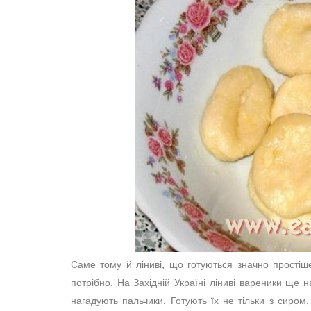
Саме тому й ліниві, що готуються значно простіш
потрібно. На Західній Україні ліниві вареники щ
нагадують пальчики. Готують їх не тільки з сиром