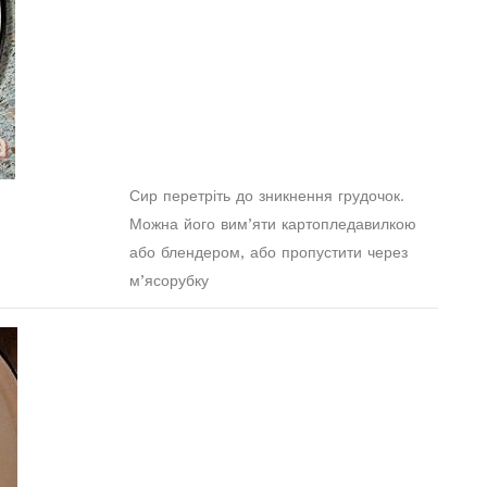
Сир перетріть до зникнення грудочок.
Можна його вим’яти картопледавилкою
або блендером, або пропустити через
м’ясорубку