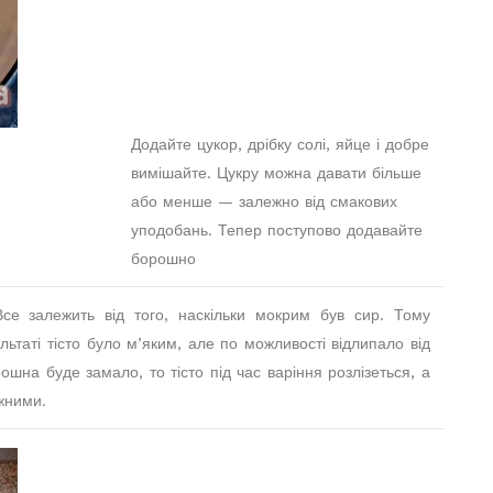
Додайте цукор, дрібку солі, яйце і добре
вимішайте. Цукру можна давати більше
або менше — залежно від смакових
уподобань. Тепер поступово додавайте
борошно
е залежить від того, наскільки мокрим був сир. Тому
ьтаті тісто було м’яким, але по можливості відлипало від
шна буде замало, то тісто під час варіння розлізеться, а
жними.