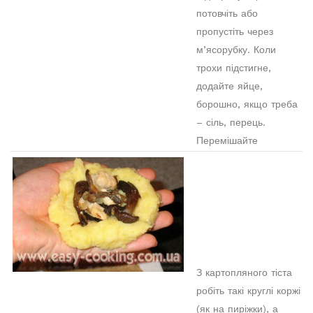
потовчіть або
пропустіть через
м’ясорубку. Коли
трохи підстигне,
додайте яйце,
борошно, якщо треба
– сіль, перець.
Перемішайте
З картопляного тіста
робіть такі круглі коржі
(як на пиріжки), а