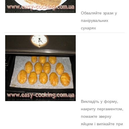
Обваляйте зрази у
панірувальних
сухарях
Викладіть у форму,
накриту пергаментом,
помажте зверху
яйцем і випікайте при