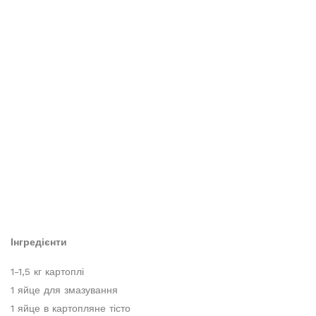
Інгредієнти
1-1,5 кг картоплі
1 яйце для змазування
1 яйце в картопляне тісто