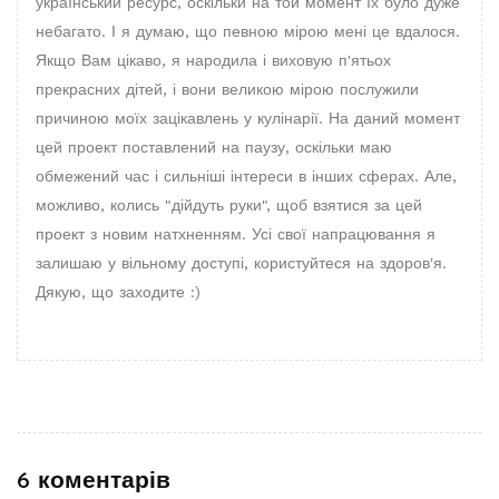
український ресурс, оскільки на той момент їх було дуже
небагато. І я думаю, що певною мірою мені це вдалося.
Якщо Вам цікаво, я народила і виховую п'ятьох
прекрасних дітей, і вони великою мірою послужили
причиною моїх зацікавлень у кулінарії. На даний момент
цей проект поставлений на паузу, оскільки маю
обмежений час і сильніші інтереси в інших сферах. Але,
можливо, колись "дійдуть руки", щоб взятися за цей
проект з новим натхненням. Усі свої напрацювання я
залишаю у вільному доступі, користуйтеся на здоров'я.
Дякую, що заходите :)
6 коментарів