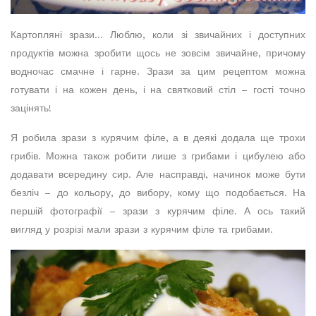
Картопляні зрази… Люблю, коли зі звичайних і доступних
продуктів можна зробити щось не зовсім звичайне, причому
водночас смачне і гарне. Зрази за цим рецептом можна
готувати і на кожен день, і на святковий стіл – гості точно
зацінять!
Я робила зрази з курячим філе, а в деякі додала ще трохи
грибів. Можна також робити лише з грибами і цибулею або
додавати всередину сир. Але насправді, начинок може бути
безліч – до кольору, до вибору, кому що подобається. На
першій фотографії – зрази з курячим філе. А ось такий
вигляд у розрізі мали зрази з курячим філе та грибами.