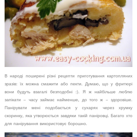
В народі поширені різні рецепти приготування картопляних
зразів: їх можна смажити або пекти. Думаю, що у фритюрі
вони будуть взагалі безподобні :). Я ж найбільше люблю
запікати – часу займає найменше, до того ж – здоровіше.
Панірувати мені подобається у сухарях через хрумку
скоринку, яка утворюється завдяки такій паніровці. Багато хто
для панірування використовує борошно.