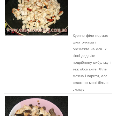
Куряче філе поріжте
шматочками і
обсмажте на олії. У
кінці додайте
подрібнену цибульку і
теж обсмажте. Філе
можна і варити, але
смажене мені більше
смакує