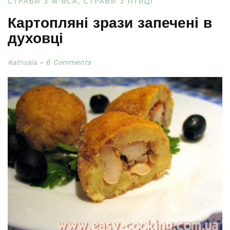
СТРАВИ З М'ЯСА
СТРАВИ З ПТИЦІ
Картопляні зрази запечені в
духовці
Katrusia
6 Comments