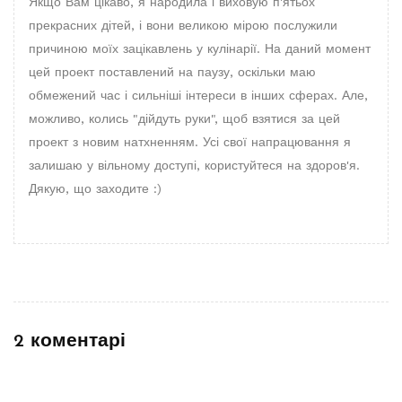
Якщо Вам цікаво, я народила і виховую п'ятьох
прекрасних дітей, і вони великою мірою послужили
причиною моїх зацікавлень у кулінарії. На даний момент
цей проект поставлений на паузу, оскільки маю
обмежений час і сильніші інтереси в інших сферах. Але,
можливо, колись "дійдуть руки", щоб взятися за цей
проект з новим натхненням. Усі свої напрацювання я
залишаю у вільному доступі, користуйтеся на здоров'я.
Дякую, що заходите :)
2 коментарі