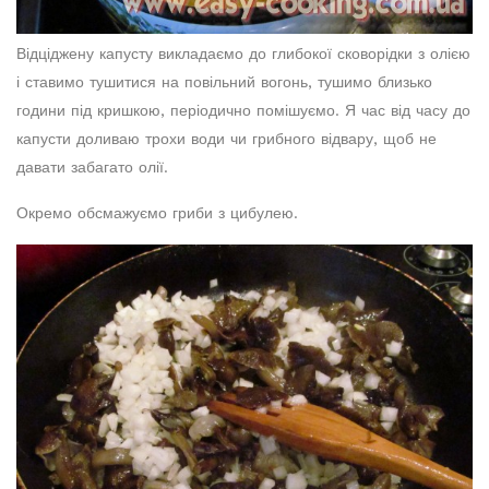
Відціджену капусту викладаємо до глибокої сковорідки з олією
і ставимо тушитися на повільний вогонь, тушимо близько
години під кришкою, періодично помішуємо. Я час від часу до
капусти доливаю трохи води чи грибного відвару, щоб не
давати забагато олії.
Окремо обсмажуємо гриби з цибулею.