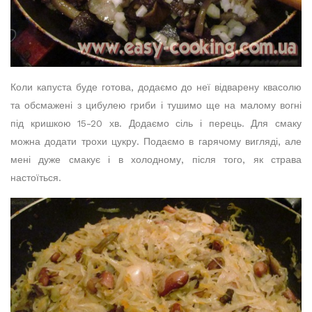
Коли капуста буде готова, додаємо до неї відварену квасолю
та обсмажені з цибулею гриби і тушимо ще на малому вогні
під кришкою 15-20 хв. Додаємо сіль і перець. Для смаку
можна додати трохи цукру. Подаємо в гарячому вигляді, але
мені дуже смакує і в холодному, після того, як страва
настоїться.