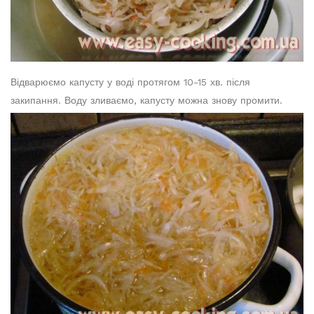
Відварюємо капусту у воді протягом 10-15 хв. після
закипання. Воду зливаємо, капусту можна знову промити.